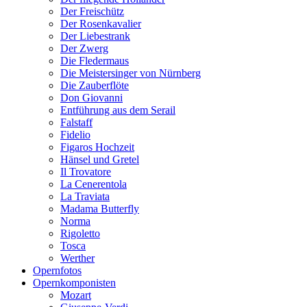
Der Freischütz
Der Rosenkavalier
Der Liebestrank
Der Zwerg
Die Fledermaus
Die Meistersinger von Nürnberg
Die Zauberflöte
Don Giovanni
Entführung aus dem Serail
Falstaff
Fidelio
Figaros Hochzeit
Hänsel und Gretel
Il Trovatore
La Cenerentola
La Traviata
Madama Butterfly
Norma
Rigoletto
Tosca
Werther
Opernfotos
Opernkomponisten
Mozart