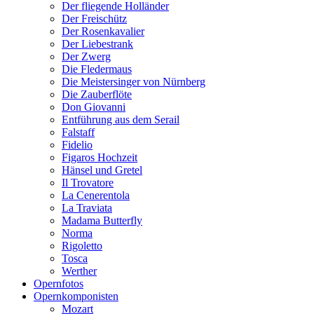
Der fliegende Holländer
Der Freischütz
Der Rosenkavalier
Der Liebestrank
Der Zwerg
Die Fledermaus
Die Meistersinger von Nürnberg
Die Zauberflöte
Don Giovanni
Entführung aus dem Serail
Falstaff
Fidelio
Figaros Hochzeit
Hänsel und Gretel
Il Trovatore
La Cenerentola
La Traviata
Madama Butterfly
Norma
Rigoletto
Tosca
Werther
Opernfotos
Opernkomponisten
Mozart