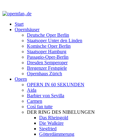
Start
Opernhäuser
Deutsche Oper Berlin
Staatsoper Unter den Linden
Komische Oper Berlin
Staatsoper Hamburg
Passagio-Oper-Berlin
Dresden Semperoper
Bregenzer Festspiele
Opernhaus Zürich
Opern
OPERN IN 60 SEKUNDEN
Aida
Barbier von Sevilla
Carmen
Così fan tutte
DER RING DES NIBELUNGEN
Das Rheingold
Die Walküre
Siegfried
Götterdämmerung