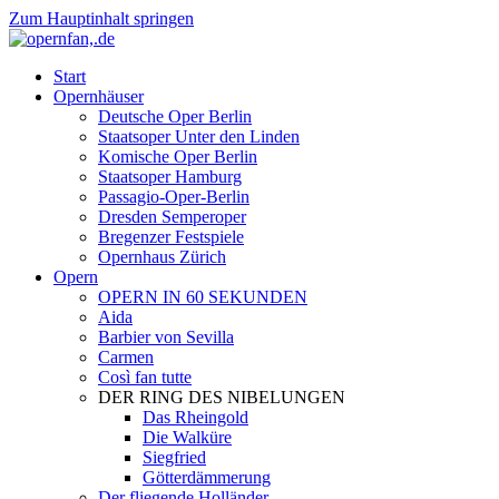
Zum Hauptinhalt springen
Start
Opernhäuser
Deutsche Oper Berlin
Staatsoper Unter den Linden
Komische Oper Berlin
Staatsoper Hamburg
Passagio-Oper-Berlin
Dresden Semperoper
Bregenzer Festspiele
Opernhaus Zürich
Opern
OPERN IN 60 SEKUNDEN
Aida
Barbier von Sevilla
Carmen
Così fan tutte
DER RING DES NIBELUNGEN
Das Rheingold
Die Walküre
Siegfried
Götterdämmerung
Der fliegende Holländer