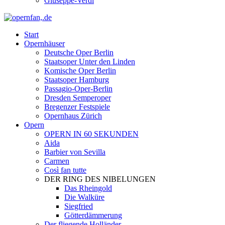
Giuseppe-Verdi
Start
Opernhäuser
Deutsche Oper Berlin
Staatsoper Unter den Linden
Komische Oper Berlin
Staatsoper Hamburg
Passagio-Oper-Berlin
Dresden Semperoper
Bregenzer Festspiele
Opernhaus Zürich
Opern
OPERN IN 60 SEKUNDEN
Aida
Barbier von Sevilla
Carmen
Così fan tutte
DER RING DES NIBELUNGEN
Das Rheingold
Die Walküre
Siegfried
Götterdämmerung
Der fliegende Holländer