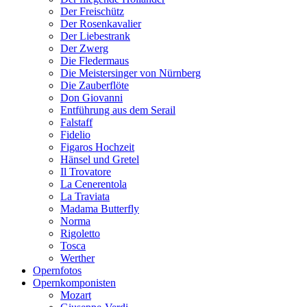
Der Freischütz
Der Rosenkavalier
Der Liebestrank
Der Zwerg
Die Fledermaus
Die Meistersinger von Nürnberg
Die Zauberflöte
Don Giovanni
Entführung aus dem Serail
Falstaff
Fidelio
Figaros Hochzeit
Hänsel und Gretel
Il Trovatore
La Cenerentola
La Traviata
Madama Butterfly
Norma
Rigoletto
Tosca
Werther
Opernfotos
Opernkomponisten
Mozart