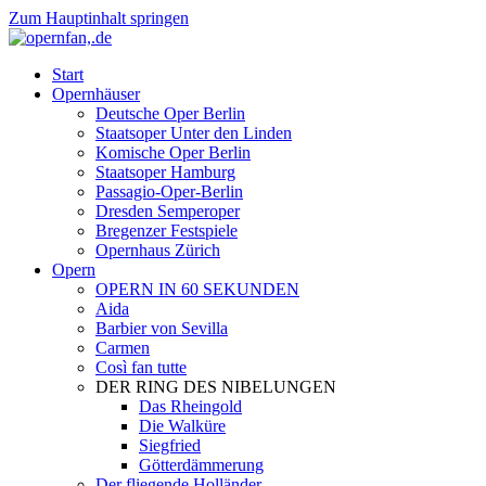
Zum Hauptinhalt springen
Start
Opernhäuser
Deutsche Oper Berlin
Staatsoper Unter den Linden
Komische Oper Berlin
Staatsoper Hamburg
Passagio-Oper-Berlin
Dresden Semperoper
Bregenzer Festspiele
Opernhaus Zürich
Opern
OPERN IN 60 SEKUNDEN
Aida
Barbier von Sevilla
Carmen
Così fan tutte
DER RING DES NIBELUNGEN
Das Rheingold
Die Walküre
Siegfried
Götterdämmerung
Der fliegende Holländer