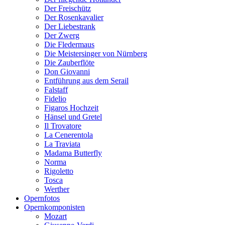
Der Freischütz
Der Rosenkavalier
Der Liebestrank
Der Zwerg
Die Fledermaus
Die Meistersinger von Nürnberg
Die Zauberflöte
Don Giovanni
Entführung aus dem Serail
Falstaff
Fidelio
Figaros Hochzeit
Hänsel und Gretel
Il Trovatore
La Cenerentola
La Traviata
Madama Butterfly
Norma
Rigoletto
Tosca
Werther
Opernfotos
Opernkomponisten
Mozart