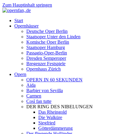
Zum Hauptinhalt springen
Start
Opernhäuser
Deutsche Oper Berlin
Staatsoper Unter den Linden
Komische Oper Berlin
Staatsoper Hamburg
Passagio-Oper-Berlin
Dresden Semperoper
Bregenzer Festspiele
Opernhaus Zürich
Opern
OPERN IN 60 SEKUNDEN
Aida
Barbier von Sevilla
Carmen
Così fan tutte
DER RING DES NIBELUNGEN
Das Rheingold
Die Walküre
Siegfried
Götterdämmerung
Der fliegende Holländer