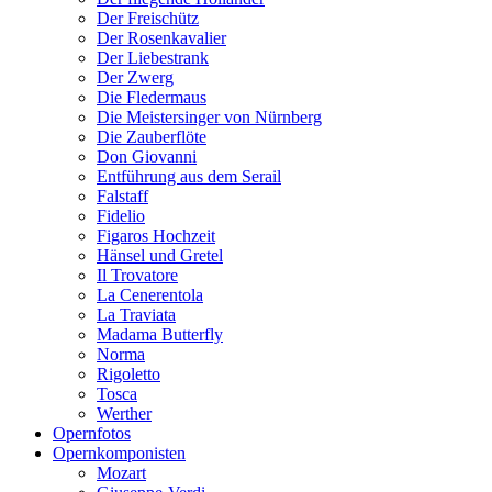
Der Freischütz
Der Rosenkavalier
Der Liebestrank
Der Zwerg
Die Fledermaus
Die Meistersinger von Nürnberg
Die Zauberflöte
Don Giovanni
Entführung aus dem Serail
Falstaff
Fidelio
Figaros Hochzeit
Hänsel und Gretel
Il Trovatore
La Cenerentola
La Traviata
Madama Butterfly
Norma
Rigoletto
Tosca
Werther
Opernfotos
Opernkomponisten
Mozart