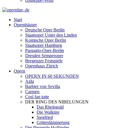
Giuseppe-Verdi
Start
Opernhäuser
Deutsche Oper Berlin
Staatsoper Unter den Linden
Komische Oper Berlin
Staatsoper Hamburg
Passagio-Oper-Berlin
Dresden Semperoper
Bregenzer Festspiele
Opernhaus Zürich
Opern
OPERN IN 60 SEKUNDEN
Aida
Barbier von Sevilla
Carmen
Così fan tutte
DER RING DES NIBELUNGEN
Das Rheingold
Die Walküre
Siegfried
Götterdämmerung
Der fliegende Holländer