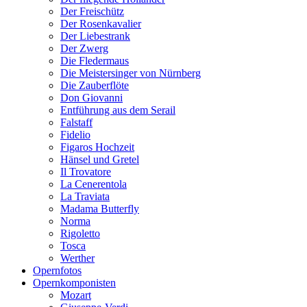
Der Freischütz
Der Rosenkavalier
Der Liebestrank
Der Zwerg
Die Fledermaus
Die Meistersinger von Nürnberg
Die Zauberflöte
Don Giovanni
Entführung aus dem Serail
Falstaff
Fidelio
Figaros Hochzeit
Hänsel und Gretel
Il Trovatore
La Cenerentola
La Traviata
Madama Butterfly
Norma
Rigoletto
Tosca
Werther
Opernfotos
Opernkomponisten
Mozart