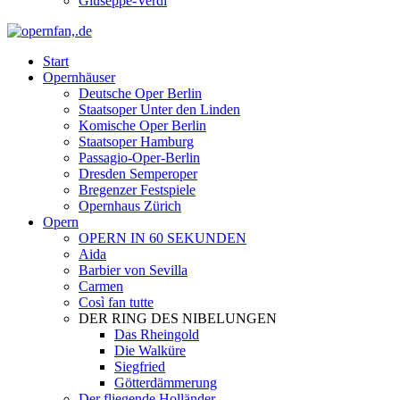
Giuseppe-Verdi
Start
Opernhäuser
Deutsche Oper Berlin
Staatsoper Unter den Linden
Komische Oper Berlin
Staatsoper Hamburg
Passagio-Oper-Berlin
Dresden Semperoper
Bregenzer Festspiele
Opernhaus Zürich
Opern
OPERN IN 60 SEKUNDEN
Aida
Barbier von Sevilla
Carmen
Così fan tutte
DER RING DES NIBELUNGEN
Das Rheingold
Die Walküre
Siegfried
Götterdämmerung
Der fliegende Holländer