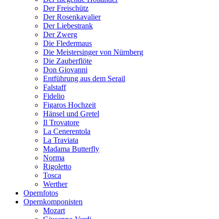
Der Freischütz
Der Rosenkavalier
Der Liebestrank
Der Zwerg
Die Fledermaus
Die Meistersinger von Nürnberg
Die Zauberflöte
Don Giovanni
Entführung aus dem Serail
Falstaff
Fidelio
Figaros Hochzeit
Hänsel und Gretel
Il Trovatore
La Cenerentola
La Traviata
Madama Butterfly
Norma
Rigoletto
Tosca
Werther
Opernfotos
Opernkomponisten
Mozart