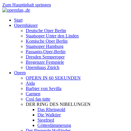
Zum Hauptinhalt springen
Start
Opernhäuser
Deutsche Oper Berlin
Staatsoper Unter den Linden
Komische Oper Berlin
Staatsoper Hamburg
Passagio-Oper-Berlin
Dresden Semperoper
Bregenzer Festspiele
Opernhaus Zürich
Opern
OPERN IN 60 SEKUNDEN
Aida
Barbier von Sevilla
Carmen
Così fan tutte
DER RING DES NIBELUNGEN
Das Rheingold
Die Walküre
Siegfried
Götterdämmerung
Der fliegende Holländer