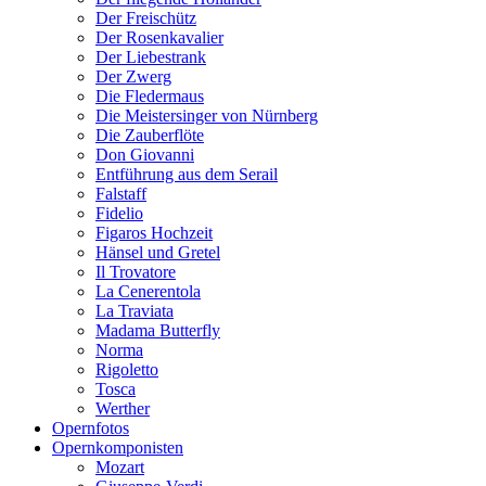
Der Freischütz
Der Rosenkavalier
Der Liebestrank
Der Zwerg
Die Fledermaus
Die Meistersinger von Nürnberg
Die Zauberflöte
Don Giovanni
Entführung aus dem Serail
Falstaff
Fidelio
Figaros Hochzeit
Hänsel und Gretel
Il Trovatore
La Cenerentola
La Traviata
Madama Butterfly
Norma
Rigoletto
Tosca
Werther
Opernfotos
Opernkomponisten
Mozart