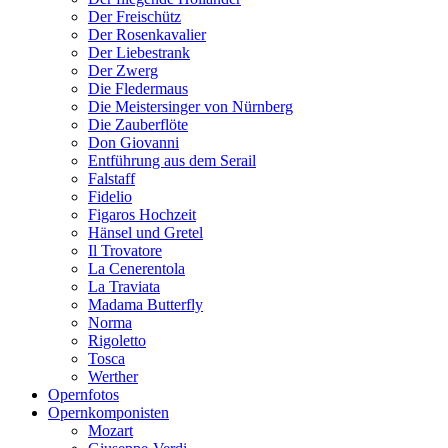
Der Freischütz
Der Rosenkavalier
Der Liebestrank
Der Zwerg
Die Fledermaus
Die Meistersinger von Nürnberg
Die Zauberflöte
Don Giovanni
Entführung aus dem Serail
Falstaff
Fidelio
Figaros Hochzeit
Hänsel und Gretel
Il Trovatore
La Cenerentola
La Traviata
Madama Butterfly
Norma
Rigoletto
Tosca
Werther
Opernfotos
Opernkomponisten
Mozart