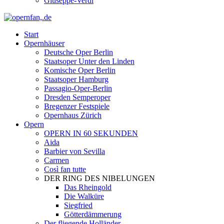
Giuseppe-Verdi
Start
Opernhäuser
Deutsche Oper Berlin
Staatsoper Unter den Linden
Komische Oper Berlin
Staatsoper Hamburg
Passagio-Oper-Berlin
Dresden Semperoper
Bregenzer Festspiele
Opernhaus Zürich
Opern
OPERN IN 60 SEKUNDEN
Aida
Barbier von Sevilla
Carmen
Così fan tutte
DER RING DES NIBELUNGEN
Das Rheingold
Die Walküre
Siegfried
Götterdämmerung
Der fliegende Holländer