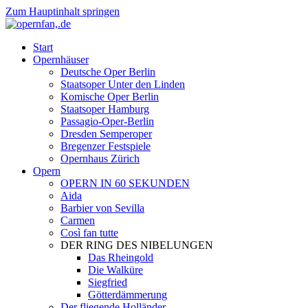
Zum Hauptinhalt springen
Start
Opernhäuser
Deutsche Oper Berlin
Staatsoper Unter den Linden
Komische Oper Berlin
Staatsoper Hamburg
Passagio-Oper-Berlin
Dresden Semperoper
Bregenzer Festspiele
Opernhaus Zürich
Opern
OPERN IN 60 SEKUNDEN
Aida
Barbier von Sevilla
Carmen
Così fan tutte
DER RING DES NIBELUNGEN
Das Rheingold
Die Walküre
Siegfried
Götterdämmerung
Der fliegende Holländer