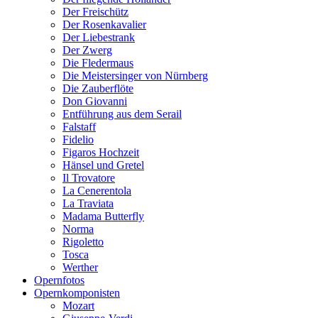
Der Freischütz
Der Rosenkavalier
Der Liebestrank
Der Zwerg
Die Fledermaus
Die Meistersinger von Nürnberg
Die Zauberflöte
Don Giovanni
Entführung aus dem Serail
Falstaff
Fidelio
Figaros Hochzeit
Hänsel und Gretel
Il Trovatore
La Cenerentola
La Traviata
Madama Butterfly
Norma
Rigoletto
Tosca
Werther
Opernfotos
Opernkomponisten
Mozart