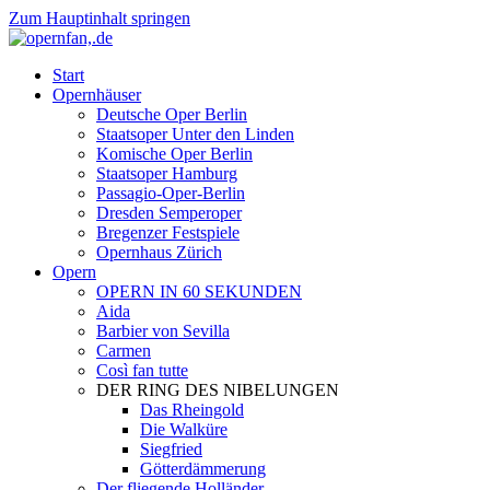
Zum Hauptinhalt springen
Start
Opernhäuser
Deutsche Oper Berlin
Staatsoper Unter den Linden
Komische Oper Berlin
Staatsoper Hamburg
Passagio-Oper-Berlin
Dresden Semperoper
Bregenzer Festspiele
Opernhaus Zürich
Opern
OPERN IN 60 SEKUNDEN
Aida
Barbier von Sevilla
Carmen
Così fan tutte
DER RING DES NIBELUNGEN
Das Rheingold
Die Walküre
Siegfried
Götterdämmerung
Der fliegende Holländer