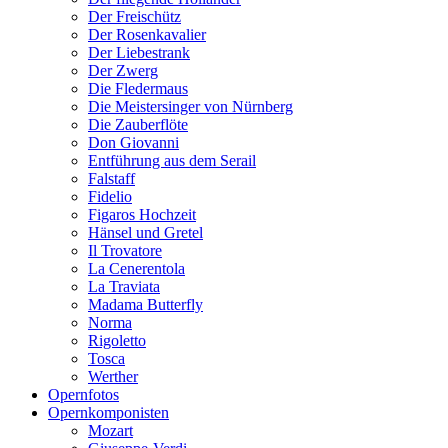
Der Freischütz
Der Rosenkavalier
Der Liebestrank
Der Zwerg
Die Fledermaus
Die Meistersinger von Nürnberg
Die Zauberflöte
Don Giovanni
Entführung aus dem Serail
Falstaff
Fidelio
Figaros Hochzeit
Hänsel und Gretel
Il Trovatore
La Cenerentola
La Traviata
Madama Butterfly
Norma
Rigoletto
Tosca
Werther
Opernfotos
Opernkomponisten
Mozart