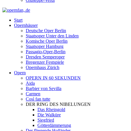
Giuseppe-Verdi
Start
Opernhäuser
Deutsche Oper Berlin
Staatsoper Unter den Linden
Komische Oper Berlin
Staatsoper Hamburg
Passagio-Oper-Berlin
Dresden Semperoper
Bregenzer Festspiele
Opernhaus Zürich
Opern
OPERN IN 60 SEKUNDEN
Aida
Barbier von Sevilla
Carmen
Così fan tutte
DER RING DES NIBELUNGEN
Das Rheingold
Die Walküre
Siegfried
Götterdämmerung
Der fliegende Holländer