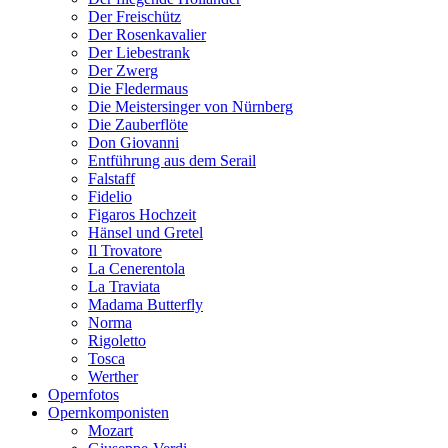
Der Freischütz
Der Rosenkavalier
Der Liebestrank
Der Zwerg
Die Fledermaus
Die Meistersinger von Nürnberg
Die Zauberflöte
Don Giovanni
Entführung aus dem Serail
Falstaff
Fidelio
Figaros Hochzeit
Hänsel und Gretel
Il Trovatore
La Cenerentola
La Traviata
Madama Butterfly
Norma
Rigoletto
Tosca
Werther
Opernfotos
Opernkomponisten
Mozart