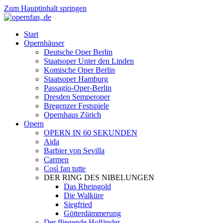
Zum Hauptinhalt springen
Start
Opernhäuser
Deutsche Oper Berlin
Staatsoper Unter den Linden
Komische Oper Berlin
Staatsoper Hamburg
Passagio-Oper-Berlin
Dresden Semperoper
Bregenzer Festspiele
Opernhaus Zürich
Opern
OPERN IN 60 SEKUNDEN
Aida
Barbier von Sevilla
Carmen
Così fan tutte
DER RING DES NIBELUNGEN
Das Rheingold
Die Walküre
Siegfried
Götterdämmerung
Der fliegende Holländer