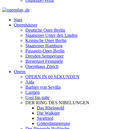
Giuseppe-Verdi
Start
Opernhäuser
Deutsche Oper Berlin
Staatsoper Unter den Linden
Komische Oper Berlin
Staatsoper Hamburg
Passagio-Oper-Berlin
Dresden Semperoper
Bregenzer Festspiele
Opernhaus Zürich
Opern
OPERN IN 60 SEKUNDEN
Aida
Barbier von Sevilla
Carmen
Così fan tutte
DER RING DES NIBELUNGEN
Das Rheingold
Die Walküre
Siegfried
Götterdämmerung
Der fliegende Holländer