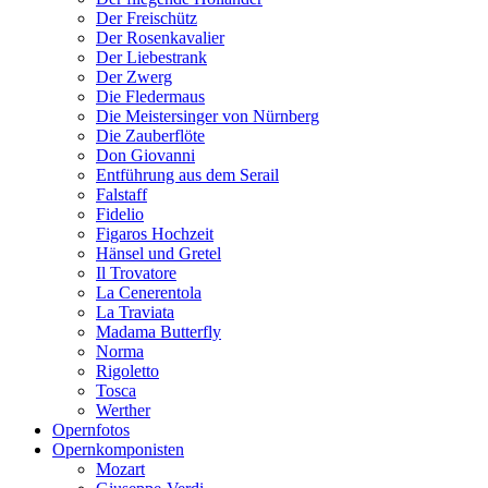
Der Freischütz
Der Rosenkavalier
Der Liebestrank
Der Zwerg
Die Fledermaus
Die Meistersinger von Nürnberg
Die Zauberflöte
Don Giovanni
Entführung aus dem Serail
Falstaff
Fidelio
Figaros Hochzeit
Hänsel und Gretel
Il Trovatore
La Cenerentola
La Traviata
Madama Butterfly
Norma
Rigoletto
Tosca
Werther
Opernfotos
Opernkomponisten
Mozart