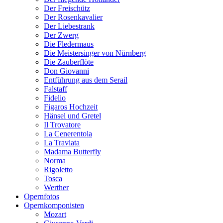
Der Freischütz
Der Rosenkavalier
Der Liebestrank
Der Zwerg
Die Fledermaus
Die Meistersinger von Nürnberg
Die Zauberflöte
Don Giovanni
Entführung aus dem Serail
Falstaff
Fidelio
Figaros Hochzeit
Hänsel und Gretel
Il Trovatore
La Cenerentola
La Traviata
Madama Butterfly
Norma
Rigoletto
Tosca
Werther
Opernfotos
Opernkomponisten
Mozart