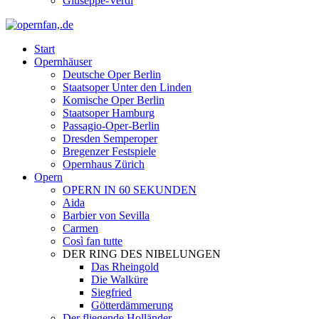
Giuseppe-Verdi
Start
Opernhäuser
Deutsche Oper Berlin
Staatsoper Unter den Linden
Komische Oper Berlin
Staatsoper Hamburg
Passagio-Oper-Berlin
Dresden Semperoper
Bregenzer Festspiele
Opernhaus Zürich
Opern
OPERN IN 60 SEKUNDEN
Aida
Barbier von Sevilla
Carmen
Così fan tutte
DER RING DES NIBELUNGEN
Das Rheingold
Die Walküre
Siegfried
Götterdämmerung
Der fliegende Holländer