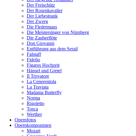
Der Freischütz
Der Rosenkavalier
Der Liebestrank
Der Zwerg
Die Fledermaus
Die Meistersinger von Nürnberg
Die Zauberflöte
Don Giovanni
Entführung aus dem Serail
Falstaff
Fidelio
Figaros Hochzeit
Hänsel und Gretel
Il Trovatore
La Cenerentola
La Traviata
Madama Butterfly
Norma
Rigoletto
Tosca
Werther
Opernfotos
Opernkomponisten
Mozart