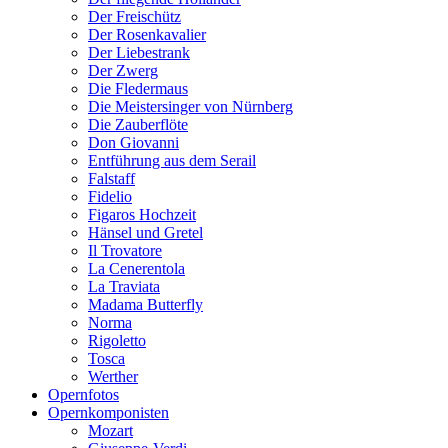
Der Freischütz
Der Rosenkavalier
Der Liebestrank
Der Zwerg
Die Fledermaus
Die Meistersinger von Nürnberg
Die Zauberflöte
Don Giovanni
Entführung aus dem Serail
Falstaff
Fidelio
Figaros Hochzeit
Hänsel und Gretel
Il Trovatore
La Cenerentola
La Traviata
Madama Butterfly
Norma
Rigoletto
Tosca
Werther
Opernfotos
Opernkomponisten
Mozart