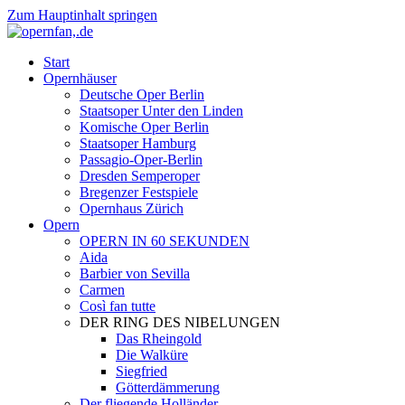
Zum Hauptinhalt springen
Start
Opernhäuser
Deutsche Oper Berlin
Staatsoper Unter den Linden
Komische Oper Berlin
Staatsoper Hamburg
Passagio-Oper-Berlin
Dresden Semperoper
Bregenzer Festspiele
Opernhaus Zürich
Opern
OPERN IN 60 SEKUNDEN
Aida
Barbier von Sevilla
Carmen
Così fan tutte
DER RING DES NIBELUNGEN
Das Rheingold
Die Walküre
Siegfried
Götterdämmerung
Der fliegende Holländer