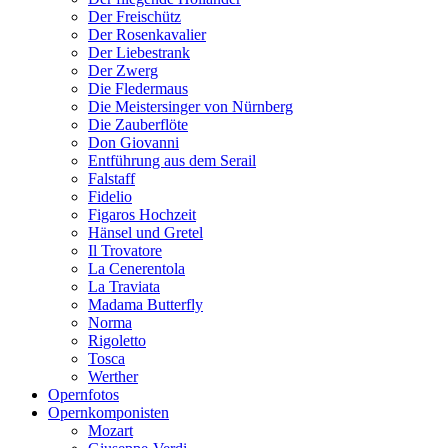
Der Freischütz
Der Rosenkavalier
Der Liebestrank
Der Zwerg
Die Fledermaus
Die Meistersinger von Nürnberg
Die Zauberflöte
Don Giovanni
Entführung aus dem Serail
Falstaff
Fidelio
Figaros Hochzeit
Hänsel und Gretel
Il Trovatore
La Cenerentola
La Traviata
Madama Butterfly
Norma
Rigoletto
Tosca
Werther
Opernfotos
Opernkomponisten
Mozart