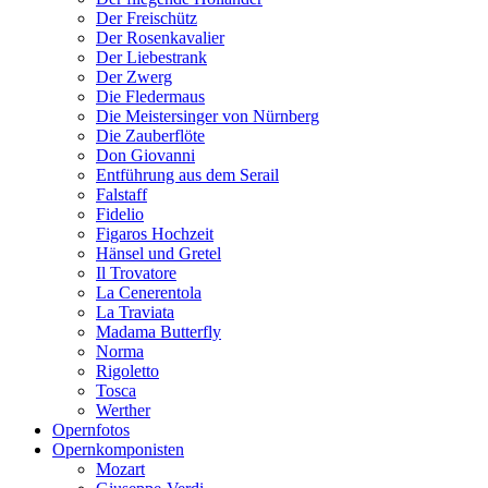
Der Freischütz
Der Rosenkavalier
Der Liebestrank
Der Zwerg
Die Fledermaus
Die Meistersinger von Nürnberg
Die Zauberflöte
Don Giovanni
Entführung aus dem Serail
Falstaff
Fidelio
Figaros Hochzeit
Hänsel und Gretel
Il Trovatore
La Cenerentola
La Traviata
Madama Butterfly
Norma
Rigoletto
Tosca
Werther
Opernfotos
Opernkomponisten
Mozart