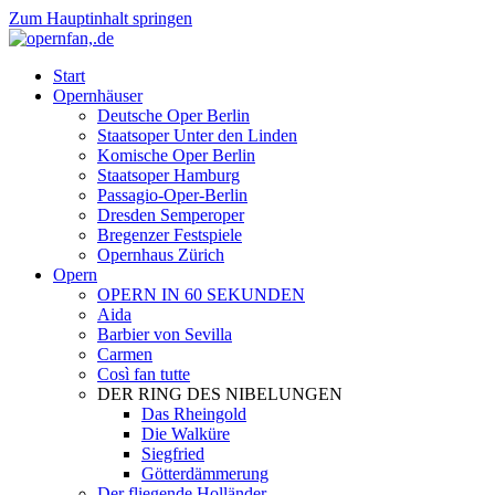
Zum Hauptinhalt springen
Start
Opernhäuser
Deutsche Oper Berlin
Staatsoper Unter den Linden
Komische Oper Berlin
Staatsoper Hamburg
Passagio-Oper-Berlin
Dresden Semperoper
Bregenzer Festspiele
Opernhaus Zürich
Opern
OPERN IN 60 SEKUNDEN
Aida
Barbier von Sevilla
Carmen
Così fan tutte
DER RING DES NIBELUNGEN
Das Rheingold
Die Walküre
Siegfried
Götterdämmerung
Der fliegende Holländer