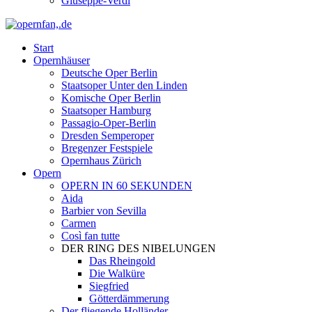
Giuseppe-Verdi
Start
Opernhäuser
Deutsche Oper Berlin
Staatsoper Unter den Linden
Komische Oper Berlin
Staatsoper Hamburg
Passagio-Oper-Berlin
Dresden Semperoper
Bregenzer Festspiele
Opernhaus Zürich
Opern
OPERN IN 60 SEKUNDEN
Aida
Barbier von Sevilla
Carmen
Così fan tutte
DER RING DES NIBELUNGEN
Das Rheingold
Die Walküre
Siegfried
Götterdämmerung
Der fliegende Holländer