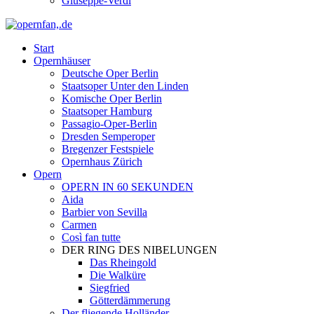
Giuseppe-Verdi
Start
Opernhäuser
Deutsche Oper Berlin
Staatsoper Unter den Linden
Komische Oper Berlin
Staatsoper Hamburg
Passagio-Oper-Berlin
Dresden Semperoper
Bregenzer Festspiele
Opernhaus Zürich
Opern
OPERN IN 60 SEKUNDEN
Aida
Barbier von Sevilla
Carmen
Così fan tutte
DER RING DES NIBELUNGEN
Das Rheingold
Die Walküre
Siegfried
Götterdämmerung
Der fliegende Holländer