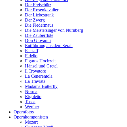
Der Freischütz
Der Rosenkavalier
Der Liebestrank
Der Zwerg
Die Fledermaus
Die Meistersinger von Nürnberg
Die Zauberflöte
Don Giovanni
Entführung aus dem Serail
Falstaff
Fidelio
Figaros Hochzeit
Hänsel und Gretel
Il Trovatore
La Cenerentola
La Traviata
Madama Butterfly
Norma
Rigoletto
Tosca
Werther
Opernfotos
Opernkomponisten
Mozart