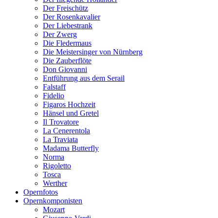
Der Freischütz
Der Rosenkavalier
Der Liebestrank
Der Zwerg
Die Fledermaus
Die Meistersinger von Nürnberg
Die Zauberflöte
Don Giovanni
Entführung aus dem Serail
Falstaff
Fidelio
Figaros Hochzeit
Hänsel und Gretel
Il Trovatore
La Cenerentola
La Traviata
Madama Butterfly
Norma
Rigoletto
Tosca
Werther
Opernfotos
Opernkomponisten
Mozart