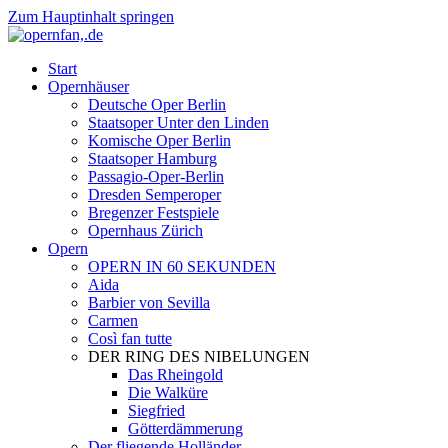
Zum Hauptinhalt springen
Start
Opernhäuser
Deutsche Oper Berlin
Staatsoper Unter den Linden
Komische Oper Berlin
Staatsoper Hamburg
Passagio-Oper-Berlin
Dresden Semperoper
Bregenzer Festspiele
Opernhaus Zürich
Opern
OPERN IN 60 SEKUNDEN
Aida
Barbier von Sevilla
Carmen
Così fan tutte
DER RING DES NIBELUNGEN
Das Rheingold
Die Walküre
Siegfried
Götterdämmerung
Der fliegende Holländer