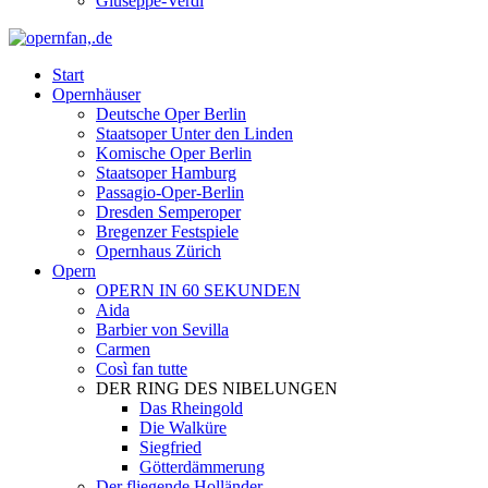
Giuseppe-Verdi
Start
Opernhäuser
Deutsche Oper Berlin
Staatsoper Unter den Linden
Komische Oper Berlin
Staatsoper Hamburg
Passagio-Oper-Berlin
Dresden Semperoper
Bregenzer Festspiele
Opernhaus Zürich
Opern
OPERN IN 60 SEKUNDEN
Aida
Barbier von Sevilla
Carmen
Così fan tutte
DER RING DES NIBELUNGEN
Das Rheingold
Die Walküre
Siegfried
Götterdämmerung
Der fliegende Holländer