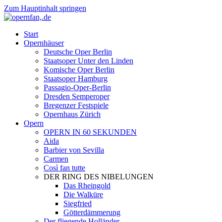
Zum Hauptinhalt springen
Start
Opernhäuser
Deutsche Oper Berlin
Staatsoper Unter den Linden
Komische Oper Berlin
Staatsoper Hamburg
Passagio-Oper-Berlin
Dresden Semperoper
Bregenzer Festspiele
Opernhaus Zürich
Opern
OPERN IN 60 SEKUNDEN
Aida
Barbier von Sevilla
Carmen
Così fan tutte
DER RING DES NIBELUNGEN
Das Rheingold
Die Walküre
Siegfried
Götterdämmerung
Der fliegende Holländer