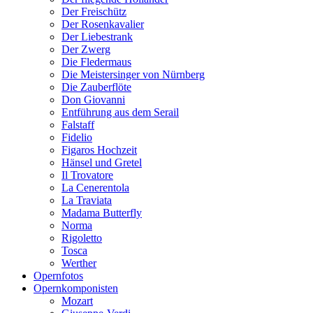
Der Freischütz
Der Rosenkavalier
Der Liebestrank
Der Zwerg
Die Fledermaus
Die Meistersinger von Nürnberg
Die Zauberflöte
Don Giovanni
Entführung aus dem Serail
Falstaff
Fidelio
Figaros Hochzeit
Hänsel und Gretel
Il Trovatore
La Cenerentola
La Traviata
Madama Butterfly
Norma
Rigoletto
Tosca
Werther
Opernfotos
Opernkomponisten
Mozart