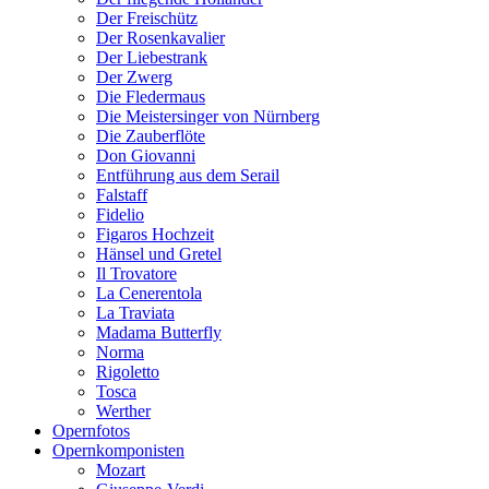
Der Freischütz
Der Rosenkavalier
Der Liebestrank
Der Zwerg
Die Fledermaus
Die Meistersinger von Nürnberg
Die Zauberflöte
Don Giovanni
Entführung aus dem Serail
Falstaff
Fidelio
Figaros Hochzeit
Hänsel und Gretel
Il Trovatore
La Cenerentola
La Traviata
Madama Butterfly
Norma
Rigoletto
Tosca
Werther
Opernfotos
Opernkomponisten
Mozart