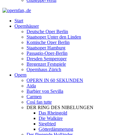
Giuseppe-Verdi
Start
Opernhäuser
Deutsche Oper Berlin
Staatsoper Unter den Linden
Komische Oper Berlin
Staatsoper Hamburg
Passagio-Oper-Berlin
Dresden Semperoper
Bregenzer Festspiele
Opernhaus Zürich
Opern
OPERN IN 60 SEKUNDEN
Aida
Barbier von Sevilla
Carmen
Così fan tutte
DER RING DES NIBELUNGEN
Das Rheingold
Die Walküre
Siegfried
Götterdämmerung
Der fliegende Holländer