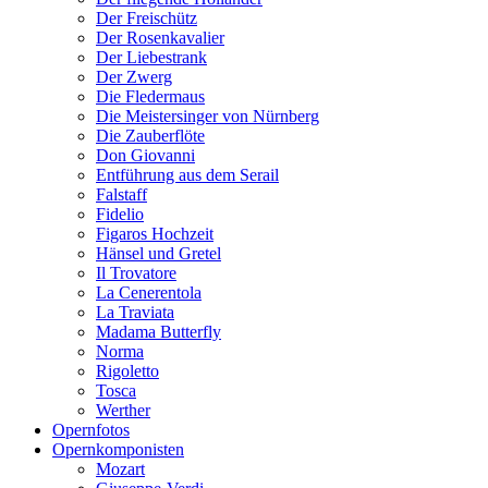
Der Freischütz
Der Rosenkavalier
Der Liebestrank
Der Zwerg
Die Fledermaus
Die Meistersinger von Nürnberg
Die Zauberflöte
Don Giovanni
Entführung aus dem Serail
Falstaff
Fidelio
Figaros Hochzeit
Hänsel und Gretel
Il Trovatore
La Cenerentola
La Traviata
Madama Butterfly
Norma
Rigoletto
Tosca
Werther
Opernfotos
Opernkomponisten
Mozart