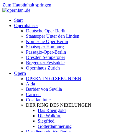
Zum Hauptinhalt springen
Start
Opernhäuser
Deutsche Oper Berlin
Staatsoper Unter den Linden
Komische Oper Berlin
Staatsoper Hamburg
Passagio-Oper-Berlin
Dresden Semperoper
Bregenzer Festspiele
Opernhaus Zürich
Opern
OPERN IN 60 SEKUNDEN
Aida
Barbier von Sevilla
Carmen
Così fan tutte
DER RING DES NIBELUNGEN
Das Rheingold
Die Walküre
Siegfried
Götterdämmerung
Der fliegende Holländer