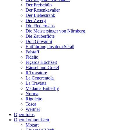
Der Freischütz
Der Rosenkavalier
Der Liebestrank
Der Zwerg
Die Fledermaus
Die Meistersinger von Nürnberg
Die Zauberflöte
Don Giovanni
Entführung aus dem Serail
Falstaff
Fidelio
Figaros Hochzeit
Hänsel und Gretel
Il Trovatore
La Cenerentola
La Traviata
Madama Butterfly
Norma
Rigoletto
Tosca
Werther
Opernfotos
Opernkomponisten
Mozart