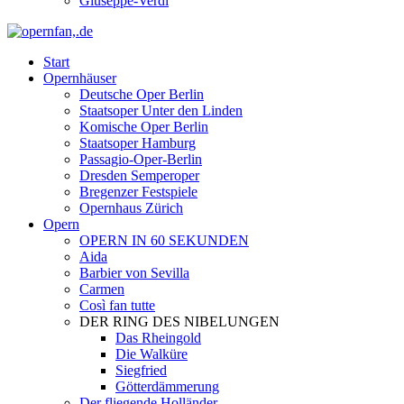
Giuseppe-Verdi
Start
Opernhäuser
Deutsche Oper Berlin
Staatsoper Unter den Linden
Komische Oper Berlin
Staatsoper Hamburg
Passagio-Oper-Berlin
Dresden Semperoper
Bregenzer Festspiele
Opernhaus Zürich
Opern
OPERN IN 60 SEKUNDEN
Aida
Barbier von Sevilla
Carmen
Così fan tutte
DER RING DES NIBELUNGEN
Das Rheingold
Die Walküre
Siegfried
Götterdämmerung
Der fliegende Holländer