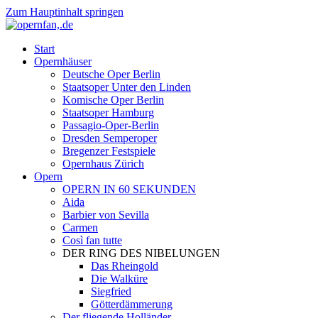
Zum Hauptinhalt springen
Start
Opernhäuser
Deutsche Oper Berlin
Staatsoper Unter den Linden
Komische Oper Berlin
Staatsoper Hamburg
Passagio-Oper-Berlin
Dresden Semperoper
Bregenzer Festspiele
Opernhaus Zürich
Opern
OPERN IN 60 SEKUNDEN
Aida
Barbier von Sevilla
Carmen
Così fan tutte
DER RING DES NIBELUNGEN
Das Rheingold
Die Walküre
Siegfried
Götterdämmerung
Der fliegende Holländer