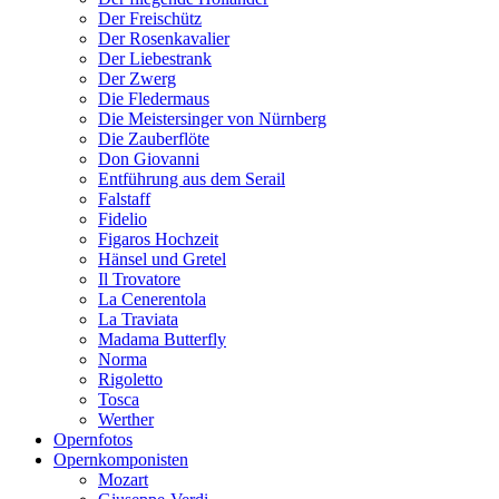
Der Freischütz
Der Rosenkavalier
Der Liebestrank
Der Zwerg
Die Fledermaus
Die Meistersinger von Nürnberg
Die Zauberflöte
Don Giovanni
Entführung aus dem Serail
Falstaff
Fidelio
Figaros Hochzeit
Hänsel und Gretel
Il Trovatore
La Cenerentola
La Traviata
Madama Butterfly
Norma
Rigoletto
Tosca
Werther
Opernfotos
Opernkomponisten
Mozart