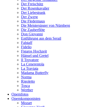
Der Freischütz
Der Rosenkavalier
Der Liebestrank
Der Zwerg
Die Fledermaus
Die Meistersinger von Nürnberg
Die Zauberflöte
Don Giovanni
Entführung aus dem Serail
Falstaff
Fidelio
Figaros Hochzeit
Hänsel und Gretel
Il Trovatore
La Cenerentola
La Traviata
Madama Butterfly
Norma
Rigoletto
Tosca
Werther
Opernfotos
Opernkomponisten
Mozart