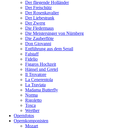
Der fliegende Holländer
Der Freischütz
Der Rosenkavalier
Der Liebestrank
Der Zwerg
Die Fledermaus
Die Meistersinger von Nürnberg
Die Zauberflöte
Don Giovanni
Entführung aus dem Serail
Falstaff
Fidelio
Figaros Hochzeit
Hänsel und Gretel
Il Trovatore
La Cenerentola
La Traviata
Madama Butterfly
Norma
Rigoletto
Tosca
Werther
Opernfotos
Opernkomponisten
Mozart