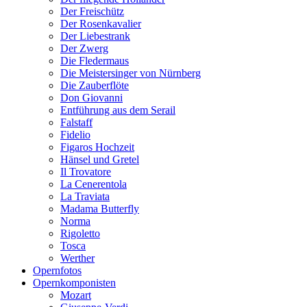
Der Freischütz
Der Rosenkavalier
Der Liebestrank
Der Zwerg
Die Fledermaus
Die Meistersinger von Nürnberg
Die Zauberflöte
Don Giovanni
Entführung aus dem Serail
Falstaff
Fidelio
Figaros Hochzeit
Hänsel und Gretel
Il Trovatore
La Cenerentola
La Traviata
Madama Butterfly
Norma
Rigoletto
Tosca
Werther
Opernfotos
Opernkomponisten
Mozart