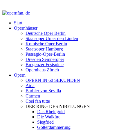
Start
Opernhäuser
Deutsche Oper Berlin
Staatsoper Unter den Linden
Komische Oper Berlin
Staatsoper Hamburg
Passagio-Oper-Berlin
Dresden Semperoper
Bregenzer Festspiele
Opernhaus Zürich
Opern
OPERN IN 60 SEKUNDEN
Aida
Barbier von Sevilla
Carmen
Così fan tutte
DER RING DES NIBELUNGEN
Das Rheingold
Die Walküre
Siegfried
Götterdämmerung