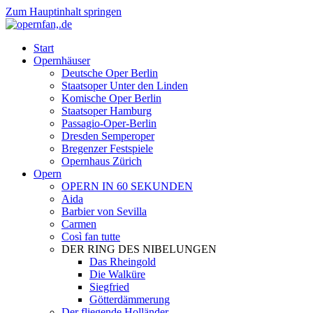
Zum Hauptinhalt springen
Start
Opernhäuser
Deutsche Oper Berlin
Staatsoper Unter den Linden
Komische Oper Berlin
Staatsoper Hamburg
Passagio-Oper-Berlin
Dresden Semperoper
Bregenzer Festspiele
Opernhaus Zürich
Opern
OPERN IN 60 SEKUNDEN
Aida
Barbier von Sevilla
Carmen
Così fan tutte
DER RING DES NIBELUNGEN
Das Rheingold
Die Walküre
Siegfried
Götterdämmerung
Der fliegende Holländer