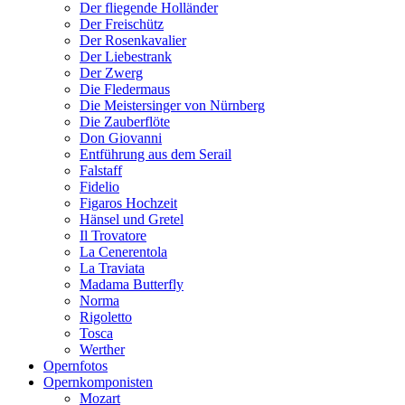
Der fliegende Holländer
Der Freischütz
Der Rosenkavalier
Der Liebestrank
Der Zwerg
Die Fledermaus
Die Meistersinger von Nürnberg
Die Zauberflöte
Don Giovanni
Entführung aus dem Serail
Falstaff
Fidelio
Figaros Hochzeit
Hänsel und Gretel
Il Trovatore
La Cenerentola
La Traviata
Madama Butterfly
Norma
Rigoletto
Tosca
Werther
Opernfotos
Opernkomponisten
Mozart