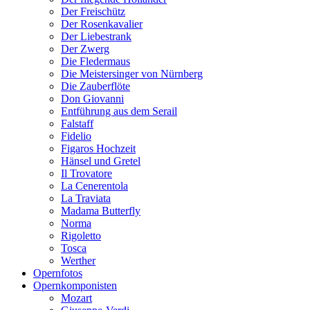
Der Freischütz
Der Rosenkavalier
Der Liebestrank
Der Zwerg
Die Fledermaus
Die Meistersinger von Nürnberg
Die Zauberflöte
Don Giovanni
Entführung aus dem Serail
Falstaff
Fidelio
Figaros Hochzeit
Hänsel und Gretel
Il Trovatore
La Cenerentola
La Traviata
Madama Butterfly
Norma
Rigoletto
Tosca
Werther
Opernfotos
Opernkomponisten
Mozart