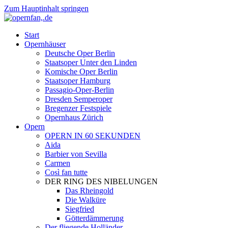
Zum Hauptinhalt springen
Start
Opernhäuser
Deutsche Oper Berlin
Staatsoper Unter den Linden
Komische Oper Berlin
Staatsoper Hamburg
Passagio-Oper-Berlin
Dresden Semperoper
Bregenzer Festspiele
Opernhaus Zürich
Opern
OPERN IN 60 SEKUNDEN
Aida
Barbier von Sevilla
Carmen
Così fan tutte
DER RING DES NIBELUNGEN
Das Rheingold
Die Walküre
Siegfried
Götterdämmerung
Der fliegende Holländer