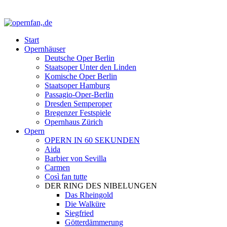
Start
Opernhäuser
Deutsche Oper Berlin
Staatsoper Unter den Linden
Komische Oper Berlin
Staatsoper Hamburg
Passagio-Oper-Berlin
Dresden Semperoper
Bregenzer Festspiele
Opernhaus Zürich
Opern
OPERN IN 60 SEKUNDEN
Aida
Barbier von Sevilla
Carmen
Così fan tutte
DER RING DES NIBELUNGEN
Das Rheingold
Die Walküre
Siegfried
Götterdämmerung