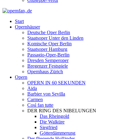
Giuseppe-Verdi
Start
Opernhäuser
Deutsche Oper Berlin
Staatsoper Unter den Linden
Komische Oper Berlin
Staatsoper Hamburg
Passagio-Oper-Berlin
Dresden Semperoper
Bregenzer Festspiele
Opernhaus Zürich
Opern
OPERN IN 60 SEKUNDEN
Aida
Barbier von Sevilla
Carmen
Così fan tutte
DER RING DES NIBELUNGEN
Das Rheingold
Die Walküre
Siegfried
Götterdämmerung
Der fliegende Holländer