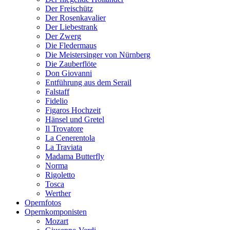
Der Freischütz
Der Rosenkavalier
Der Liebestrank
Der Zwerg
Die Fledermaus
Die Meistersinger von Nürnberg
Die Zauberflöte
Don Giovanni
Entführung aus dem Serail
Falstaff
Fidelio
Figaros Hochzeit
Hänsel und Gretel
Il Trovatore
La Cenerentola
La Traviata
Madama Butterfly
Norma
Rigoletto
Tosca
Werther
Opernfotos
Opernkomponisten
Mozart