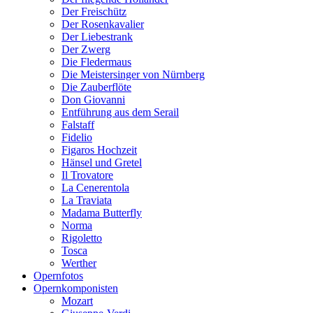
Der Freischütz
Der Rosenkavalier
Der Liebestrank
Der Zwerg
Die Fledermaus
Die Meistersinger von Nürnberg
Die Zauberflöte
Don Giovanni
Entführung aus dem Serail
Falstaff
Fidelio
Figaros Hochzeit
Hänsel und Gretel
Il Trovatore
La Cenerentola
La Traviata
Madama Butterfly
Norma
Rigoletto
Tosca
Werther
Opernfotos
Opernkomponisten
Mozart