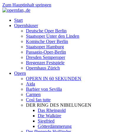
Zum Hauptinhalt springen
Start
Opernhäuser
Deutsche Oper Berlin
Staatsoper Unter den Linden
Komische Oper Berlin
Staatsoper Hamburg
Passagio-Oper-Berlin
Dresden Semperoper
Bregenzer Festspiele
Opernhaus Zürich
Opern
OPERN IN 60 SEKUNDEN
Aida
Barbier von Sevilla
Carmen
Così fan tutte
DER RING DES NIBELUNGEN
Das Rheingold
Die Walküre
Siegfried
Götterdämmerung
Der fliegende Holländer