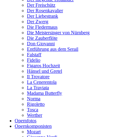
Der Freischütz
Der Rosenkavalier
Der Liebestrank
Der Zwerg
Die Fledermaus
Die Meistersinger von Nürnberg
Die Zauberflöte
Don Giovanni
Entführung aus dem Serail
Falstaff
Fidelio
Figaros Hochzeit
Hänsel und Gretel
Il Trovatore
La Cenerentola
La Traviata
Madama Butterfly
Norma
Rigoletto
Tosca
Werther
Opernfotos
Opernkomponisten
Mozart