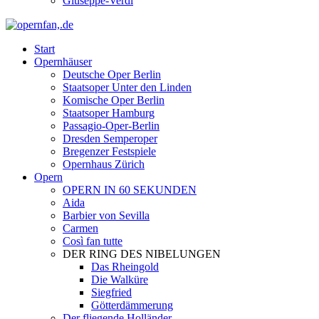
Giuseppe-Verdi
Start
Opernhäuser
Deutsche Oper Berlin
Staatsoper Unter den Linden
Komische Oper Berlin
Staatsoper Hamburg
Passagio-Oper-Berlin
Dresden Semperoper
Bregenzer Festspiele
Opernhaus Zürich
Opern
OPERN IN 60 SEKUNDEN
Aida
Barbier von Sevilla
Carmen
Così fan tutte
DER RING DES NIBELUNGEN
Das Rheingold
Die Walküre
Siegfried
Götterdämmerung
Der fliegende Holländer