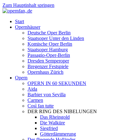
Zum Hauptinhalt springen
Start
Opernhäuser
Deutsche Oper Berlin
Staatsoper Unter den Linden
Komische Oper Berlin
Staatsoper Hamburg
Passagio-Oper-Berlin
Dresden Semperoper
Bregenzer Festspiele
Opernhaus Zürich
Opern
OPERN IN 60 SEKUNDEN
Aida
Barbier von Sevilla
Carmen
Così fan tutte
DER RING DES NIBELUNGEN
Das Rheingold
Die Walküre
Siegfried
Götterdämmerung
Der fliegende Holländer