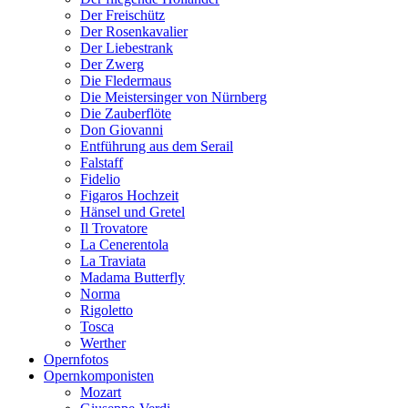
Der Freischütz
Der Rosenkavalier
Der Liebestrank
Der Zwerg
Die Fledermaus
Die Meistersinger von Nürnberg
Die Zauberflöte
Don Giovanni
Entführung aus dem Serail
Falstaff
Fidelio
Figaros Hochzeit
Hänsel und Gretel
Il Trovatore
La Cenerentola
La Traviata
Madama Butterfly
Norma
Rigoletto
Tosca
Werther
Opernfotos
Opernkomponisten
Mozart