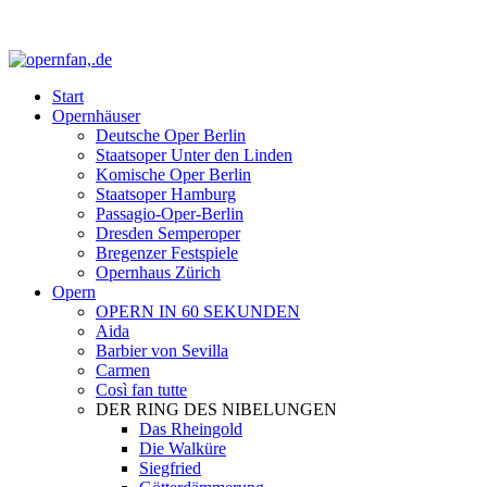
Start
Opernhäuser
Deutsche Oper Berlin
Staatsoper Unter den Linden
Komische Oper Berlin
Staatsoper Hamburg
Passagio-Oper-Berlin
Dresden Semperoper
Bregenzer Festspiele
Opernhaus Zürich
Opern
OPERN IN 60 SEKUNDEN
Aida
Barbier von Sevilla
Carmen
Così fan tutte
DER RING DES NIBELUNGEN
Das Rheingold
Die Walküre
Siegfried