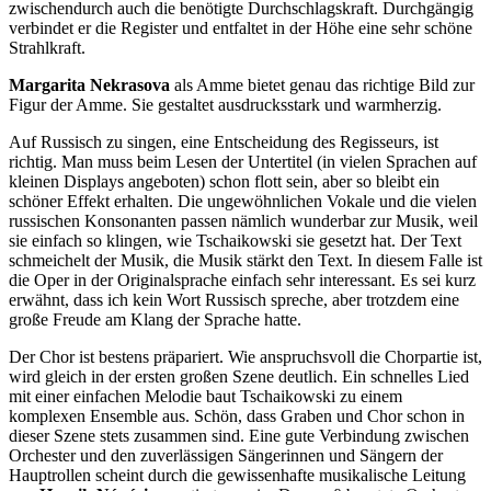
zwischendurch auch die benötigte Durchschlagskraft. Durchgängig
verbindet er die Register und entfaltet in der Höhe eine sehr schöne
Strahlkraft.
Margarita Nekrasova
als Amme bietet genau das richtige Bild zur
Figur der Amme. Sie gestaltet ausdrucksstark und warmherzig.
Auf Russisch zu singen, eine Entscheidung des Regisseurs, ist
richtig. Man muss beim Lesen der Untertitel (in vielen Sprachen auf
kleinen Displays angeboten) schon flott sein, aber so bleibt ein
schöner Effekt erhalten. Die ungewöhnlichen Vokale und die vielen
russischen Konsonanten passen nämlich wunderbar zur Musik, weil
sie einfach so klingen, wie Tschaikowski sie gesetzt hat. Der Text
schmeichelt der Musik, die Musik stärkt den Text. In diesem Falle ist
die Oper in der Originalsprache einfach sehr interessant. Es sei kurz
erwähnt, dass ich kein Wort Russisch spreche, aber trotzdem eine
große Freude am Klang der Sprache hatte.
Der Chor ist bestens präpariert. Wie anspruchsvoll die Chorpartie ist,
wird gleich in der ersten großen Szene deutlich. Ein schnelles Lied
mit einer einfachen Melodie baut Tschaikowski zu einem
komplexen Ensemble aus. Schön, dass Graben und Chor schon in
dieser Szene stets zusammen sind. Eine gute Verbindung zwischen
Orchester und den zuverlässigen Sängerinnen und Sängern der
Hauptrollen scheint durch die gewissenhafte musikalische Leitung