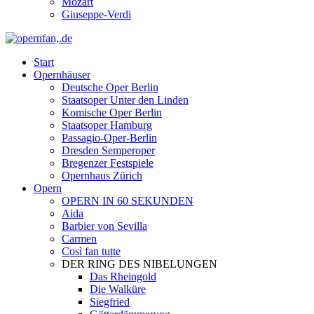
Mozart
Giuseppe-Verdi
Start
Opernhäuser
Deutsche Oper Berlin
Staatsoper Unter den Linden
Komische Oper Berlin
Staatsoper Hamburg
Passagio-Oper-Berlin
Dresden Semperoper
Bregenzer Festspiele
Opernhaus Zürich
Opern
OPERN IN 60 SEKUNDEN
Aida
Barbier von Sevilla
Carmen
Così fan tutte
DER RING DES NIBELUNGEN
Das Rheingold
Die Walküre
Siegfried