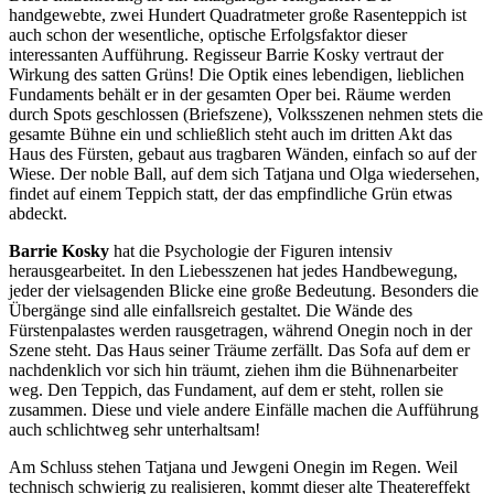
handgewebte, zwei Hundert Quadratmeter große Rasenteppich ist
auch schon der wesentliche, optische Erfolgsfaktor dieser
interessanten Aufführung. Regisseur Barrie Kosky vertraut der
Wirkung des satten Grüns! Die Optik eines lebendigen, lieblichen
Fundaments behält er in der gesamten Oper bei. Räume werden
durch Spots geschlossen (Briefszene), Volksszenen nehmen stets die
gesamte Bühne ein und schließlich steht auch im dritten Akt das
Haus des Fürsten, gebaut aus tragbaren Wänden, einfach so auf der
Wiese. Der noble Ball, auf dem sich Tatjana und Olga wiedersehen,
findet auf einem Teppich statt, der das empfindliche Grün etwas
abdeckt.
Barrie Kosky
hat die Psychologie der Figuren intensiv
herausgearbeitet. In den Liebesszenen hat jedes Handbewegung,
jeder der vielsagenden Blicke eine große Bedeutung. Besonders die
Übergänge sind alle einfallsreich gestaltet. Die Wände des
Fürstenpalastes werden rausgetragen, während Onegin noch in der
Szene steht. Das Haus seiner Träume zerfällt. Das Sofa auf dem er
nachdenklich vor sich hin träumt, ziehen ihm die Bühnenarbeiter
weg. Den Teppich, das Fundament, auf dem er steht, rollen sie
zusammen. Diese und viele andere Einfälle machen die Aufführung
auch schlichtweg sehr unterhaltsam!
Am Schluss stehen Tatjana und Jewgeni Onegin im Regen. Weil
technisch schwierig zu realisieren, kommt dieser alte Theatereffekt