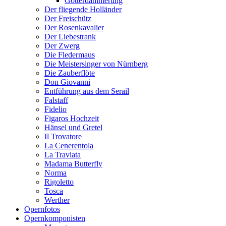
Götterdämmerung
Der fliegende Holländer
Der Freischütz
Der Rosenkavalier
Der Liebestrank
Der Zwerg
Die Fledermaus
Die Meistersinger von Nürnberg
Die Zauberflöte
Don Giovanni
Entführung aus dem Serail
Falstaff
Fidelio
Figaros Hochzeit
Hänsel und Gretel
Il Trovatore
La Cenerentola
La Traviata
Madama Butterfly
Norma
Rigoletto
Tosca
Werther
Opernfotos
Opernkomponisten