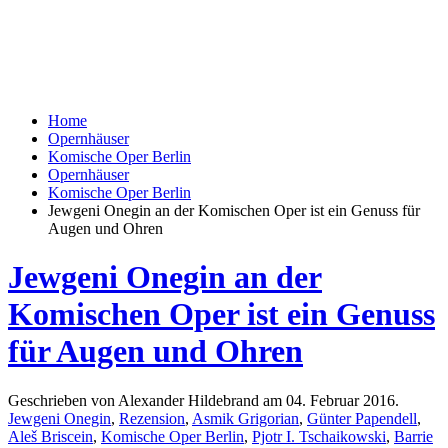
Home
Opernhäuser
Komische Oper Berlin
Opernhäuser
Komische Oper Berlin
Jewgeni Onegin an der Komischen Oper ist ein Genuss für
Augen und Ohren
Jewgeni Onegin an der
Komischen Oper ist ein Genuss
für Augen und Ohren
Geschrieben von Alexander Hildebrand am
04. Februar 2016
.
Jewgeni Onegin
,
Rezension
,
Asmik Grigorian
,
Günter Papendell
,
Aleš Briscein
,
Komische Oper Berlin
,
Pjotr I. Tschaikowski
,
Barrie