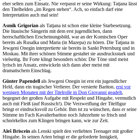
eher selten zum Einsatz. Nie verpasst er seine Wirkung: Tatjana lässt
den Titelhelden „im Regen stehen“. Ach, so einfach darf eine
Interpretation auch mal sein!
Asmik Grigorian
als Tatjana ist schon eine kleine Starbesetzung.
Die litauische Sängerin mit dem erst jugendlichen, dann
herrschaftlichen Erscheinungsbild, war an der Komischen Oper
bereits als Rusalka und Maria (in Mazepa) zu hören. Die Tatjana in
Jewgeni Onegin interpretierte sie bereits in Sankt Petersburg und in
Moskau. Mit ihrer schönen Stimme gestaltet sie ausdrucksstark und
vielseitig. Ihr Forte klingt besonders schön: Die Töne sind meist
lyrisch im Ansatz, entwickeln sich dann aber meist mit
dramatischem Einschlag.
Günter Papendell
als Jewgeni Onegin ist erst ein jugendlicher
Held, dann ein tragischer Verlierer. Der versierte Bariton,
erst vor
wenigen Monaten mit der Titelrolle in Don Giovanni geadelt
,
begegnet der großen Aufgabe mit Respekt und Hingabe, vermutlich
auch mit Fleiß (auf Russisch!). Die Verzweiflung der Titelfigur
bringt er eindrucksvoll zu Gehör. Ihm ist zu wünschen, dass er seine
Stimme im Fach Kavalierbariton noch Jahrzehnte so frisch und
schnörkellos zum Klingen bringen kann, wie zur Zeit.
Aleš Briscein
als Lenski spielt den verliebten Teenager mit großer
Hingabe. In seinen Arien bringt er die geforderte Innigkeit,