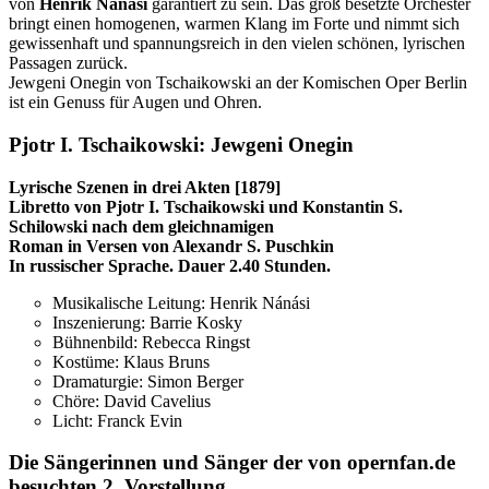
von
Henrik Nánási
garantiert zu sein. Das groß besetzte Orchester
bringt einen homogenen, warmen Klang im Forte und nimmt sich
gewissenhaft und spannungsreich in den vielen schönen, lyrischen
Passagen zurück.
Jewgeni Onegin von Tschaikowski an der Komischen Oper Berlin
ist ein Genuss für Augen und Ohren.
Pjotr I. Tschaikowski: Jewgeni Onegin
Lyrische Szenen in drei Akten [1879]
Libretto von Pjotr I. Tschaikowski und Konstantin S.
Schilowski nach dem gleichnamigen
Roman in Versen von Alexandr S. Puschkin
In russischer Sprache. Dauer 2.40 Stunden.
Musikalische Leitung: Henrik Nánási
Inszenierung: Barrie Kosky
Bühnenbild: Rebecca Ringst
Kostüme: Klaus Bruns
Dramaturgie: Simon Berger
Chöre: David Cavelius
Licht: Franck Evin
Die Sängerinnen und Sänger der von opernfan.de
besuchten 2. Vorstellung