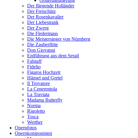
Götterdämmerung
Der fliegende Holländer
Der Freischütz
Der Rosenkavalier
Der Liebestrank
Der Zwerg
Die Fledermaus
Die Meistersinger von Nürnberg
Die Zauberflöte
Don Giovanni
Entführung aus dem Serail
Falstaff
Fidelio
Figaros Hochzeit
Hänsel und Gretel
Il Trovatore
La Cenerentola
La Traviata
Madama Butterfly
Norma
Rigoletto
Tosca
Werther
Opernfotos
Opernkomponisten