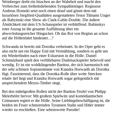
Weinberger dreht ein bisschen an der Wahrheit und macht den
Verbrecher zum freiheitsliebenden Sympathieträger. Regisseur
Andreas Homoki setzt noch einen drauf und gönnt dem mit
luxuriösen Siegfried-Qualitäten ausgestatteten Tenor Tilmann Unger
als Babyinski eine Show als Clark-Gable-Double. Die äußere
Ähnlichkeit mit dem US-Schauspieler ist verblüffend. Babinskys
roter Anzug ist die gesamte Aufführung über ein
abwechslungsreicher Hingucker. Ob das Rot von Beginn an schon
auf die Höllenfahrt hindeutet…?
Schwanda ist bereits mit Dorotka verheiratet. In der Oper geht es
also nicht um ein Happy End mit Vermählung, sondern es geht um
ein Wiederfinden nach einer Exkursion in die Hölle. Daniel
Schmutzhard spielt den verführbaren Dudelsackspieler liebevoll und
wendig. Er ist ein wohlklingender Bariton, der sich harmonisch mit
der sehr schönen Sopranstimme von Kiandra Horwarth als Dorotka
fügt. Faszinierend, dass die Dorotka-Rolle über weite Strecken
relativ tief liegt und Kiandra Horwarth sogar gelegentlich mit
ansprechendem Mezzo-Timbre singt.
Bei den mittelgroßen Rollen sticht der Bariton-Teufel von Philipp
Meierhöfer hervor: Mit großem Spielwitz und komödiantischen
Grimassen regiert er die Hölle. Seine Lieblingsbeschäftigung ist, die
beiden im Feuer schmorenden Tyrannen Stalin und Hitler immer
wieder zu erschießen. Eine sehenswerte Parodie!