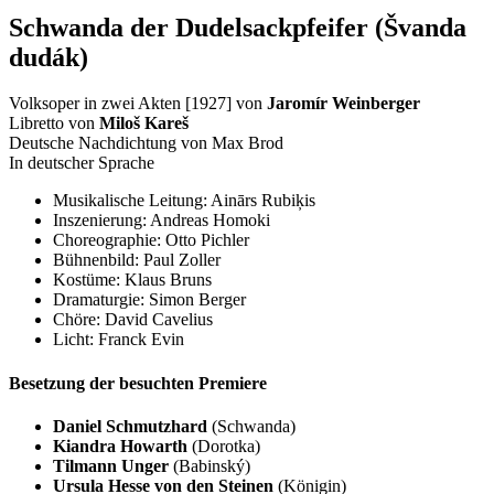
Schwanda der Dudelsackpfeifer (Švanda
dudák)
Volksoper in zwei Akten [1927] von
Jaromír Weinberger
Libretto von
Miloš Kareš
Deutsche Nachdichtung von Max Brod
In deutscher Sprache
Musikalische Leitung: Ainārs Rubiķis
Inszenierung: Andreas Homoki
Choreographie: Otto Pichler
Bühnenbild: Paul Zoller
Kostüme: Klaus Bruns
Dramaturgie: Simon Berger
Chöre: David Cavelius
Licht: Franck Evin
Besetzung der besuchten Premiere
Daniel Schmutzhard
(Schwanda)
Kiandra Howarth
(Dorotka)
Tilmann Unger
(Babinský)
Ursula Hesse von den Steinen
(Königin)