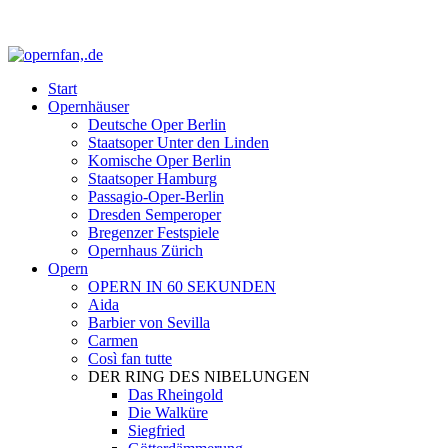
Start
Opernhäuser
Deutsche Oper Berlin
Staatsoper Unter den Linden
Komische Oper Berlin
Staatsoper Hamburg
Passagio-Oper-Berlin
Dresden Semperoper
Bregenzer Festspiele
Opernhaus Zürich
Opern
OPERN IN 60 SEKUNDEN
Aida
Barbier von Sevilla
Carmen
Così fan tutte
DER RING DES NIBELUNGEN
Das Rheingold
Die Walküre
Siegfried