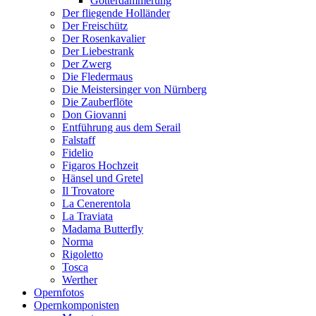
Götterdämmerung
Der fliegende Holländer
Der Freischütz
Der Rosenkavalier
Der Liebestrank
Der Zwerg
Die Fledermaus
Die Meistersinger von Nürnberg
Die Zauberflöte
Don Giovanni
Entführung aus dem Serail
Falstaff
Fidelio
Figaros Hochzeit
Hänsel und Gretel
Il Trovatore
La Cenerentola
La Traviata
Madama Butterfly
Norma
Rigoletto
Tosca
Werther
Opernfotos
Opernkomponisten