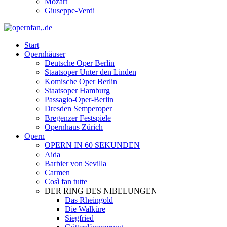
Mozart
Giuseppe-Verdi
Start
Opernhäuser
Deutsche Oper Berlin
Staatsoper Unter den Linden
Komische Oper Berlin
Staatsoper Hamburg
Passagio-Oper-Berlin
Dresden Semperoper
Bregenzer Festspiele
Opernhaus Zürich
Opern
OPERN IN 60 SEKUNDEN
Aida
Barbier von Sevilla
Carmen
Così fan tutte
DER RING DES NIBELUNGEN
Das Rheingold
Die Walküre
Siegfried