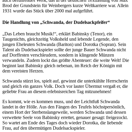
auch berührendes Werk, das in der deutschen Textfassung von Max
Brod der Grundstein für Weinbergers kurze Weltkarriere war. Allein
1931 wurde das Stück über 2000 mal aufgeführt.
Die Handlung von „Schwanda, der Dudelsackpfeifer“
„Das Leben braucht Musik!“, erklärt Babinsky (Tenor), ein
Taugenichts, gleichzeitig Volksheld und lebende Legende, den
jungen Eheleuten Schwanda (Bariton) und Dorotka (Sopran). Sein
Talent als Dudelsackspieler sollte der junge Bauer Schwanda nicht
auf Dorffesten verschleudern, sondern in klingende Münzen
verwandeln. Zudem lockt das größte Abenteuer: die weite Welt! Die
beginnt laut Babinsky gleich nebenan, im Reich der Königin mit
dem vereisten Herzen.
Schwanda stürzt los, spielt auf, gewinnt die unterkühlte Herrscherin
und gleich ein ganzes Volk. Doch vor lauter Übermut vergaß er, die
geliebte Frau an diesem erlebnisreichen Tag mitzunehmen!
Es kommt, wie es kommen muss, und der Leichtfuß Schwanda
landet in der Hölle. Aus den Fängen des Teufels höchstpersönlich,
einem Hort der Sterbenslangeweile, werden Schwanda und dessen
verwettete Seele von Babinsky errettet, genauer gesagt: freigezockt.
So wartet am Ende des Tages doch wieder Dorotka, die liebende
Frau, auf den übermütigen Dudelsackspieler.