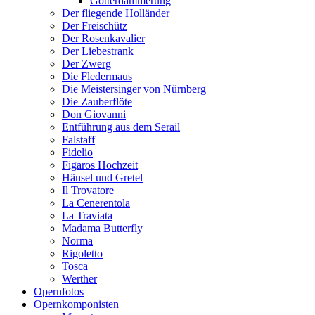
Götterdämmerung
Der fliegende Holländer
Der Freischütz
Der Rosenkavalier
Der Liebestrank
Der Zwerg
Die Fledermaus
Die Meistersinger von Nürnberg
Die Zauberflöte
Don Giovanni
Entführung aus dem Serail
Falstaff
Fidelio
Figaros Hochzeit
Hänsel und Gretel
Il Trovatore
La Cenerentola
La Traviata
Madama Butterfly
Norma
Rigoletto
Tosca
Werther
Opernfotos
Opernkomponisten