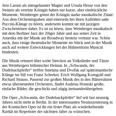
Jens Larsen als miesgelaunter Magier und Ursula Hesse von den
Steinen als vereiste Königin haben nur kurze, aber eindrückliche
Momente. Weinberger gönnt der Königin starke musikalische Zitate:
Aus dem Orchestergraben sind einerseits bei ihren Auftritten satte
Puccini-Klänge zu hören, anderseits kommt sie mit jazzigen
Zwischentönen daher. Es ist zu hören, dass Weinberger musikalisch
mit dem Berliner Jazz der 20iger Jahre und aus seiner Zeit in
Amerika mit der Musik am Broadway bestens vertraut war. Schön
auch, dass einige theatralische Momente im Stück und in der Musik
auch auf weitere Entwicklungen bei der Bühnenform Musical
hindeuten.
Die Musik erinnert über weite Strecken an Volkslieder und Tänze
aus Weinbergers böhmischer Heimat. In „Schwanda, der
Dudelsackpfeifer“ treffen Smetana und Dvořak auf spätromantische
Klänge im Stil von Franz Schreker, Erich Wolfgang Korngold und
Richard Strauss. Passend zur großen Musik des in den Bläsersätzen
etwas übersteuerten Orchesters, findet Andreas Homoki große,
einfache Bilder, die geschickt und zügig ineinanderübergehen.
Die Oper „Schwanda, der Dudelsackpfeifer“ lief seit fast neunzig
Jahren nicht meht in Berlin. In der interessanten Neuinszenierung in
der Komischen Oper ist ihr ein fester Platz als wiederkehrende
Rarität im Repertoire der nächsten Jahre zu wünschen.