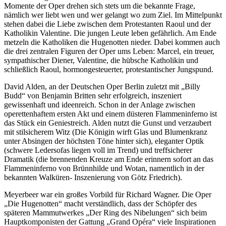
Momente der Oper drehen sich stets um die bekannte Frage,
nämlich wer liebt wen und wer gelangt wo zum Ziel. Im Mittelpunkt
stehen dabei die Liebe zwischen dem Protestanten Raoul und der
Katholikin Valentine. Die jungen Leute leben gefährlich. Am Ende
metzeln die Katholiken die Hugenotten nieder. Dabei kommen auch
die drei zentralen Figuren der Oper ums Leben: Marcel, ein treuer,
sympathischer Diener, Valentine, die hübsche Katholikin und
schließlich Raoul, hormongesteuerter, protestantischer Jungspund.
David Alden, an der Deutschen Oper Berlin zuletzt mit „Billy
Budd“ von Benjamin Britten sehr erfolgreich, inszeniert
gewissenhaft und ideenreich. Schon in der Anlage zwischen
operettenhaftem ersten Akt und einem düsteren Flammeninferno ist
das Stück ein Geniestreich. Alden nutzt die Gunst und verzaubert
mit stilsicherem Witz (Die Königin wirft Glas und Blumenkranz
unter Absingen der höchsten Töne hinter sich), eleganter Optik
(schwere Ledersofas liegen voll im Trend) und treffsicherer
Dramatik (die brennenden Kreuze am Ende erinnern sofort an das
Flammeninferno von Brünnhilde und Wotan, namentlich in der
bekannten Walküren- Inszenierung von Götz Friedrich).
Meyerbeer war ein großes Vorbild für Richard Wagner. Die Oper
„Die Hugenotten“ macht verständlich, dass der Schöpfer des
späteren Mammutwerkes „Der Ring des Nibelungen“ sich beim
Hauptkomponisten der Gattung „Grand Opéra“ viele Inspirationen