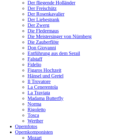
Der fliegende Holländer
Der Freischütz
Der Rosenkavalier
Der Liebestrank
Der Zwerg
Die Fledermaus
Die Meistersinger von Nürnberg
Die Zauberflöte
Don Giovanni
Entführung aus dem Serail
Falstaff
Fidelio
Figaros Hochzeit
Hänsel und Gretel
Il Trovatore
La Cenerentola
La Traviata
Madama Butterfly
Norma
Rigoletto
Tosca
Werther
Opernfotos
Opernkomponisten
Mozart