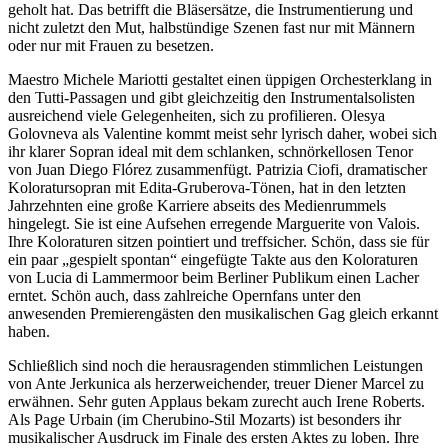
geholt hat. Das betrifft die Bläsersätze, die Instrumentierung und
nicht zuletzt den Mut, halbstündige Szenen fast nur mit Männern
oder nur mit Frauen zu besetzen.
Maestro Michele Mariotti gestaltet einen üppigen Orchesterklang in
den Tutti-Passagen und gibt gleichzeitig den Instrumentalsolisten
ausreichend viele Gelegenheiten, sich zu profilieren. Olesya
Golovneva als Valentine kommt meist sehr lyrisch daher, wobei sich
ihr klarer Sopran ideal mit dem schlanken, schnörkellosen Tenor
von Juan Diego Flórez zusammenfügt. Patrizia Ciofi, dramatischer
Koloratursopran mit Edita-Gruberova-Tönen, hat in den letzten
Jahrzehnten eine große Karriere abseits des Medienrummels
hingelegt. Sie ist eine Aufsehen erregende Marguerite von Valois.
Ihre Koloraturen sitzen pointiert und treffsicher. Schön, dass sie für
ein paar „gespielt spontan“ eingefügte Takte aus den Koloraturen
von Lucia di Lammermoor beim Berliner Publikum einen Lacher
erntet. Schön auch, dass zahlreiche Opernfans unter den
anwesenden Premierengästen den musikalischen Gag gleich erkannt
haben.
Schließlich sind noch die herausragenden stimmlichen Leistungen
von Ante Jerkunica als herzerweichender, treuer Diener Marcel zu
erwähnen. Sehr guten Applaus bekam zurecht auch Irene Roberts.
Als Page Urbain (im Cherubino-Stil Mozarts) ist besonders ihr
musikalischer Ausdruck im Finale des ersten Aktes zu loben. Ihre