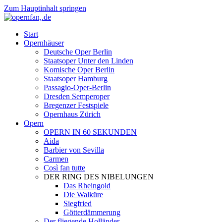
Zum Hauptinhalt springen
Start
Opernhäuser
Deutsche Oper Berlin
Staatsoper Unter den Linden
Komische Oper Berlin
Staatsoper Hamburg
Passagio-Oper-Berlin
Dresden Semperoper
Bregenzer Festspiele
Opernhaus Zürich
Opern
OPERN IN 60 SEKUNDEN
Aida
Barbier von Sevilla
Carmen
Così fan tutte
DER RING DES NIBELUNGEN
Das Rheingold
Die Walküre
Siegfried
Götterdämmerung
Der fliegende Holländer