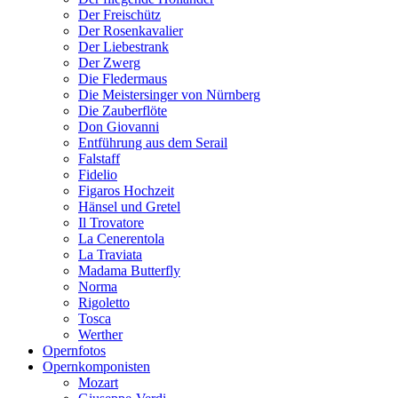
Der Freischütz
Der Rosenkavalier
Der Liebestrank
Der Zwerg
Die Fledermaus
Die Meistersinger von Nürnberg
Die Zauberflöte
Don Giovanni
Entführung aus dem Serail
Falstaff
Fidelio
Figaros Hochzeit
Hänsel und Gretel
Il Trovatore
La Cenerentola
La Traviata
Madama Butterfly
Norma
Rigoletto
Tosca
Werther
Opernfotos
Opernkomponisten
Mozart