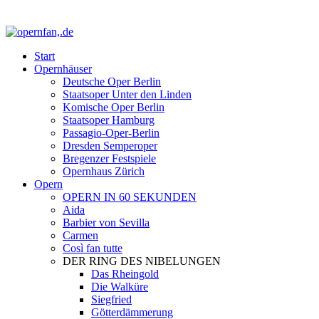
Start
Opernhäuser
Deutsche Oper Berlin
Staatsoper Unter den Linden
Komische Oper Berlin
Staatsoper Hamburg
Passagio-Oper-Berlin
Dresden Semperoper
Bregenzer Festspiele
Opernhaus Zürich
Opern
OPERN IN 60 SEKUNDEN
Aida
Barbier von Sevilla
Carmen
Così fan tutte
DER RING DES NIBELUNGEN
Das Rheingold
Die Walküre
Siegfried
Götterdämmerung