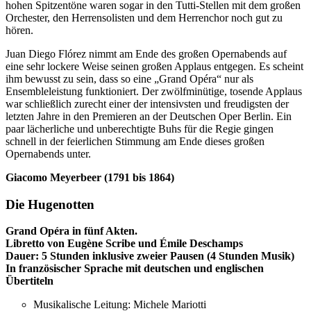
hohen Spitzentöne waren sogar in den Tutti-Stellen mit dem großen
Orchester, den Herrensolisten und dem Herrenchor noch gut zu
hören.
Juan Diego Flórez nimmt am Ende des großen Opernabends auf
eine sehr lockere Weise seinen großen Applaus entgegen. Es scheint
ihm bewusst zu sein, dass so eine „Grand Opéra“ nur als
Ensembleleistung funktioniert. Der zwölfminütige, tosende Applaus
war schließlich zurecht einer der intensivsten und freudigsten der
letzten Jahre in den Premieren an der Deutschen Oper Berlin. Ein
paar lächerliche und unberechtigte Buhs für die Regie gingen
schnell in der feierlichen Stimmung am Ende dieses großen
Opernabends unter.
Giacomo Meyerbeer (1791 bis 1864)
Die Hugenotten
Grand Opéra in fünf Akten.
Libretto von Eugène Scribe und Émile Deschamps
Dauer: 5 Stunden inklusive zweier Pausen (4 Stunden Musik)
In französischer Sprache mit deutschen und englischen
Übertiteln
Musikalische Leitung: Michele Mariotti