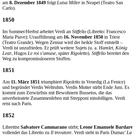
am
8. Dezember 1849
folgt
Luisa Miller
in Neapel (Teatro San
Carlo).
1850
Im Sommer/Herbst arbeitet Verdi an
Stiffelio
(Libretto: Francesco
Maria Piave); Uraufführung am
16. November 1850
in Triest
(Teatro Grande). Wegen Zensur wird der heikle Stoff entstellt –
Verdi ist unzufrieden. Er prüft weitere Sujets (u. a.
Hamlet
,
König
Lear
, Hugos
Le roi s’amuse
, später
Rigoletto
).
Stiffelio
bereitet den
Weg zu kompromissloseren Stoffen.
1851
Am
11. März 1851
triumphiert
Rigoletto
in Venedig (La Fenice)
und begründet Verdis Weltruhm. Verdis Mutter stirbt Ende Juni. Es
kommt zum Zerwürfnis mit Bewohnern Bussetos, die das
unverheiratete Zusammenleben mit Strepponi missbilligen. Verdi
reist nach Paris.
1852
Librettist
Salvatore Cammarano
stirbt;
Leone Emanuele Bardare
vollendet das Libretto zu
Il trovatore
. Verdi sieht in Paris Dumas’
La