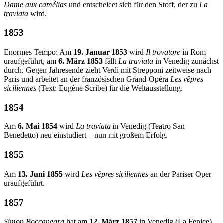
Dame aux camélias
und entscheidet sich für den Stoff, der zu
La
traviata
wird.
1853
Enormes Tempo: Am
19. Januar 1853
wird
Il trovatore
in Rom
uraufgeführt, am
6. März 1853
fällt
La traviata
in Venedig zunächst
durch. Gegen Jahresende zieht Verdi mit Strepponi zeitweise nach
Paris und arbeitet an der französischen Grand-Opéra
Les vêpres
siciliennes
(Text: Eugène Scribe) für die Weltausstellung.
1854
Am
6. Mai 1854
wird
La traviata
in Venedig (Teatro San
Benedetto) neu einstudiert – nun mit großem Erfolg.
1855
Am
13. Juni 1855
wird
Les vêpres siciliennes
an der Pariser Oper
uraufgeführt.
1857
Simon Boccanegra
hat am
12. März 1857
in Venedig (La Fenice)