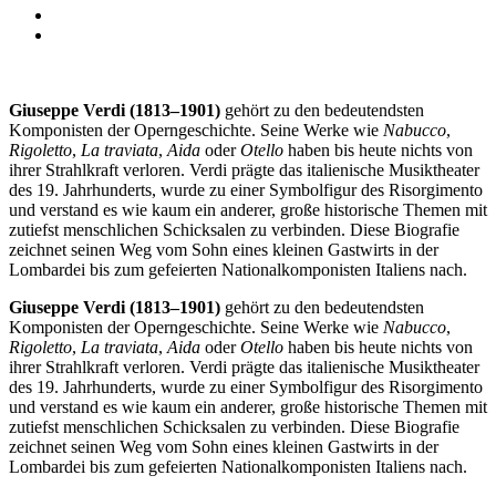
Giuseppe Verdi (1813–1901)
gehört zu den bedeutendsten
Komponisten der Operngeschichte. Seine Werke wie
Nabucco
,
Rigoletto
,
La traviata
,
Aida
oder
Otello
haben bis heute nichts von
ihrer Strahlkraft verloren. Verdi prägte das italienische Musiktheater
des 19. Jahrhunderts, wurde zu einer Symbolfigur des Risorgimento
und verstand es wie kaum ein anderer, große historische Themen mit
zutiefst menschlichen Schicksalen zu verbinden. Diese Biografie
zeichnet seinen Weg vom Sohn eines kleinen Gastwirts in der
Lombardei bis zum gefeierten Nationalkomponisten Italiens nach.
Giuseppe Verdi (1813–1901)
gehört zu den bedeutendsten
Komponisten der Operngeschichte. Seine Werke wie
Nabucco
,
Rigoletto
,
La traviata
,
Aida
oder
Otello
haben bis heute nichts von
ihrer Strahlkraft verloren. Verdi prägte das italienische Musiktheater
des 19. Jahrhunderts, wurde zu einer Symbolfigur des Risorgimento
und verstand es wie kaum ein anderer, große historische Themen mit
zutiefst menschlichen Schicksalen zu verbinden. Diese Biografie
zeichnet seinen Weg vom Sohn eines kleinen Gastwirts in der
Lombardei bis zum gefeierten Nationalkomponisten Italiens nach.