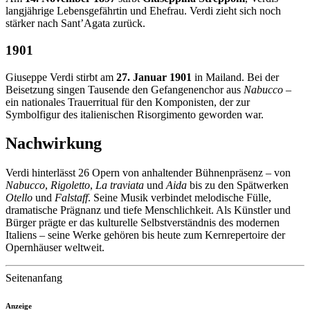
langjährige Lebensgefährtin und Ehefrau. Verdi zieht sich noch
stärker nach Sant’Agata zurück.
1901
Giuseppe Verdi stirbt am
27. Januar 1901
in Mailand. Bei der
Beisetzung singen Tausende den Gefangenenchor aus
Nabucco
–
ein nationales Trauerritual für den Komponisten, der zur
Symbolfigur des italienischen Risorgimento geworden war.
Nachwirkung
Verdi hinterlässt 26 Opern von anhaltender Bühnenpräsenz – von
Nabucco
,
Rigoletto
,
La traviata
und
Aida
bis zu den Spätwerken
Otello
und
Falstaff
. Seine Musik verbindet melodische Fülle,
dramatische Prägnanz und tiefe Menschlichkeit. Als Künstler und
Bürger prägte er das kulturelle Selbstverständnis des modernen
Italiens – seine Werke gehören bis heute zum Kernrepertoire der
Opernhäuser weltweit.
Seitenanfang
Anzeige