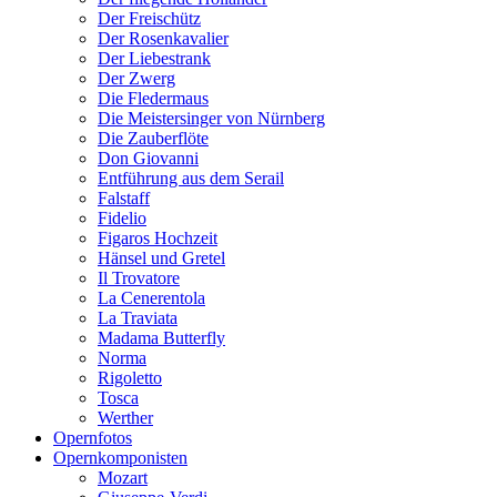
Der Freischütz
Der Rosenkavalier
Der Liebestrank
Der Zwerg
Die Fledermaus
Die Meistersinger von Nürnberg
Die Zauberflöte
Don Giovanni
Entführung aus dem Serail
Falstaff
Fidelio
Figaros Hochzeit
Hänsel und Gretel
Il Trovatore
La Cenerentola
La Traviata
Madama Butterfly
Norma
Rigoletto
Tosca
Werther
Opernfotos
Opernkomponisten
Mozart