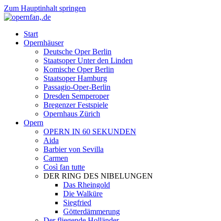
Zum Hauptinhalt springen
Start
Opernhäuser
Deutsche Oper Berlin
Staatsoper Unter den Linden
Komische Oper Berlin
Staatsoper Hamburg
Passagio-Oper-Berlin
Dresden Semperoper
Bregenzer Festspiele
Opernhaus Zürich
Opern
OPERN IN 60 SEKUNDEN
Aida
Barbier von Sevilla
Carmen
Così fan tutte
DER RING DES NIBELUNGEN
Das Rheingold
Die Walküre
Siegfried
Götterdämmerung
Der fliegende Holländer