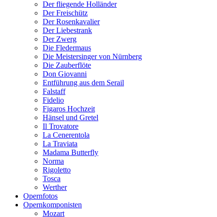
Der fliegende Holländer
Der Freischütz
Der Rosenkavalier
Der Liebestrank
Der Zwerg
Die Fledermaus
Die Meistersinger von Nürnberg
Die Zauberflöte
Don Giovanni
Entführung aus dem Serail
Falstaff
Fidelio
Figaros Hochzeit
Hänsel und Gretel
Il Trovatore
La Cenerentola
La Traviata
Madama Butterfly
Norma
Rigoletto
Tosca
Werther
Opernfotos
Opernkomponisten
Mozart