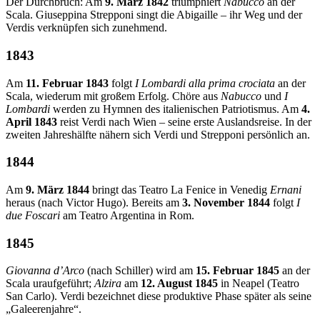
Der Durchbruch: Am
9. März 1842
triumphiert
Nabucco
an der
Scala. Giuseppina Strepponi singt die Abigaille – ihr Weg und der
Verdis verknüpfen sich zunehmend.
1843
Am
11. Februar 1843
folgt
I Lombardi alla prima crociata
an der
Scala, wiederum mit großem Erfolg. Chöre aus
Nabucco
und
I
Lombardi
werden zu Hymnen des italienischen Patriotismus. Am
4.
April 1843
reist Verdi nach Wien – seine erste Auslandsreise. In der
zweiten Jahreshälfte nähern sich Verdi und Strepponi persönlich an.
1844
Am
9. März 1844
bringt das Teatro La Fenice in Venedig
Ernani
heraus (nach Victor Hugo). Bereits am
3. November 1844
folgt
I
due Foscari
am Teatro Argentina in Rom.
1845
Giovanna d’Arco
(nach Schiller) wird am
15. Februar 1845
an der
Scala uraufgeführt;
Alzira
am
12. August 1845
in Neapel (Teatro
San Carlo). Verdi bezeichnet diese produktive Phase später als seine
„Galeerenjahre“.