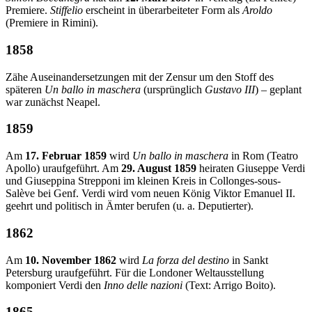
Premiere.
Stiffelio
erscheint in überarbeiteter Form als
Aroldo
(Premiere in Rimini).
1858
Zähe Auseinandersetzungen mit der Zensur um den Stoff des
späteren
Un ballo in maschera
(ursprünglich
Gustavo III
) – geplant
war zunächst Neapel.
1859
Am
17. Februar 1859
wird
Un ballo in maschera
in Rom (Teatro
Apollo) uraufgeführt. Am
29. August 1859
heiraten Giuseppe Verdi
und Giuseppina Strepponi im kleinen Kreis in Collonges-sous-
Salève bei Genf. Verdi wird vom neuen König Viktor Emanuel II.
geehrt und politisch in Ämter berufen (u. a. Deputierter).
1862
Am
10. November 1862
wird
La forza del destino
in Sankt
Petersburg uraufgeführt. Für die Londoner Weltausstellung
komponiert Verdi den
Inno delle nazioni
(Text: Arrigo Boito).
1865