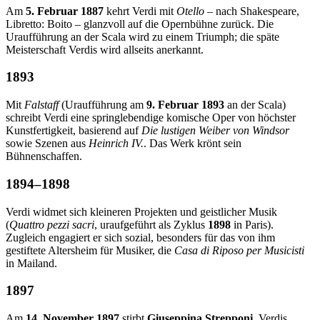
Am
5. Februar 1887
kehrt Verdi mit
Otello
– nach Shakespeare,
Libretto: Boito – glanzvoll auf die Opernbühne zurück. Die
Uraufführung an der Scala wird zu einem Triumph; die späte
Meisterschaft Verdis wird allseits anerkannt.
1893
Mit
Falstaff
(Uraufführung am
9. Februar 1893
an der Scala)
schreibt Verdi eine springlebendige komische Oper von höchster
Kunstfertigkeit, basierend auf
Die lustigen Weiber von Windsor
sowie Szenen aus
Heinrich IV.
. Das Werk krönt sein
Bühnenschaffen.
1894–1898
Verdi widmet sich kleineren Projekten und geistlicher Musik
(
Quattro pezzi sacri
, uraufgeführt als Zyklus
1898
in Paris).
Zugleich engagiert er sich sozial, besonders für das von ihm
gestiftete Altersheim für Musiker, die
Casa di Riposo per Musicisti
in Mailand.
1897
Am
14. November 1897
stirbt
Giuseppina Strepponi
, Verdis