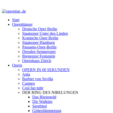
Start
Opernhäuser
Deutsche Oper Berlin
Staatsoper Unter den Linden
Komische Oper Berlin
Staatsoper Hamburg
Passagio-Oper-Berlin
Dresden Semperoper
Bregenzer Festspiele
Opernhaus Zürich
Opern
OPERN IN 60 SEKUNDEN
Aida
Barbier von Sevilla
Carmen
Così fan tutte
DER RING DES NIBELUNGEN
Das Rheingold
Die Walküre
Siegfried
Götterdämmerung