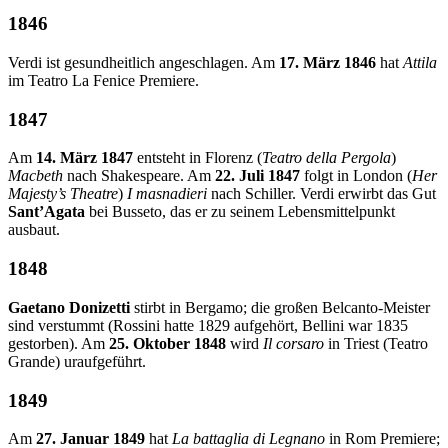
1846
Verdi ist gesundheitlich angeschlagen. Am
17. März 1846
hat
Attila
im Teatro La Fenice Premiere.
1847
Am
14. März 1847
entsteht in Florenz (
Teatro della Pergola
)
Macbeth
nach Shakespeare. Am
22. Juli 1847
folgt in London (
Her
Majesty’s Theatre
)
I masnadieri
nach Schiller. Verdi erwirbt das Gut
Sant’Agata
bei Busseto, das er zu seinem Lebensmittelpunkt
ausbaut.
1848
Gaetano Donizetti
stirbt in Bergamo; die großen Belcanto-Meister
sind verstummt (Rossini hatte 1829 aufgehört, Bellini war 1835
gestorben). Am
25. Oktober 1848
wird
Il corsaro
in Triest (Teatro
Grande) uraufgeführt.
1849
Am
27. Januar 1849
hat
La battaglia di Legnano
in Rom Premiere;