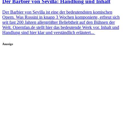
Der Barbier von Sevilla: Handlung und Inhalt
Der Barbier von Sevilla ist eine der bedeutendsten komischen
Opern. Was Rossini in knapp 3 Wochen komponierte, erfreut sich
seit fast 200 Jahren allergrößter Beliebtheit auf den Bühnen der
Welt. Opernfan.de stellt hier das bedeutende Werk vor. Inhalt und
Handlung sind hier klar und verständlich erläutert...
Anzeige