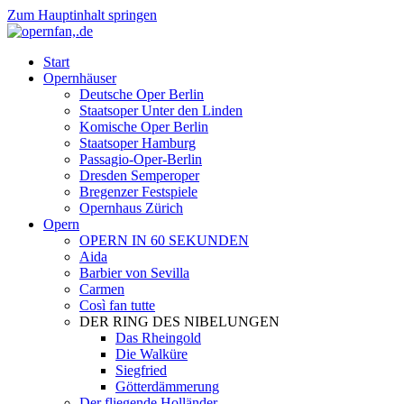
Zum Hauptinhalt springen
Start
Opernhäuser
Deutsche Oper Berlin
Staatsoper Unter den Linden
Komische Oper Berlin
Staatsoper Hamburg
Passagio-Oper-Berlin
Dresden Semperoper
Bregenzer Festspiele
Opernhaus Zürich
Opern
OPERN IN 60 SEKUNDEN
Aida
Barbier von Sevilla
Carmen
Così fan tutte
DER RING DES NIBELUNGEN
Das Rheingold
Die Walküre
Siegfried
Götterdämmerung
Der fliegende Holländer