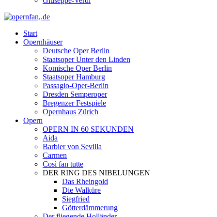
Giuseppe-Verdi
Start
Opernhäuser
Deutsche Oper Berlin
Staatsoper Unter den Linden
Komische Oper Berlin
Staatsoper Hamburg
Passagio-Oper-Berlin
Dresden Semperoper
Bregenzer Festspiele
Opernhaus Zürich
Opern
OPERN IN 60 SEKUNDEN
Aida
Barbier von Sevilla
Carmen
Così fan tutte
DER RING DES NIBELUNGEN
Das Rheingold
Die Walküre
Siegfried
Götterdämmerung
Der fliegende Holländer