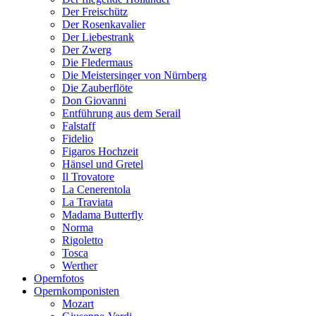
Der Freischütz
Der Rosenkavalier
Der Liebestrank
Der Zwerg
Die Fledermaus
Die Meistersinger von Nürnberg
Die Zauberflöte
Don Giovanni
Entführung aus dem Serail
Falstaff
Fidelio
Figaros Hochzeit
Hänsel und Gretel
Il Trovatore
La Cenerentola
La Traviata
Madama Butterfly
Norma
Rigoletto
Tosca
Werther
Opernfotos
Opernkomponisten
Mozart