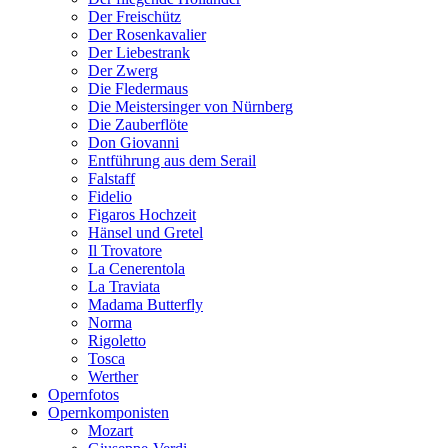
Der Freischütz
Der Rosenkavalier
Der Liebestrank
Der Zwerg
Die Fledermaus
Die Meistersinger von Nürnberg
Die Zauberflöte
Don Giovanni
Entführung aus dem Serail
Falstaff
Fidelio
Figaros Hochzeit
Hänsel und Gretel
Il Trovatore
La Cenerentola
La Traviata
Madama Butterfly
Norma
Rigoletto
Tosca
Werther
Opernfotos
Opernkomponisten
Mozart