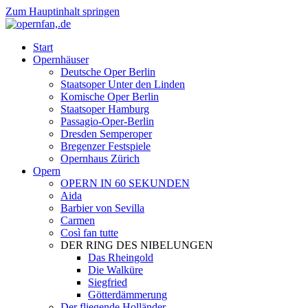
Zum Hauptinhalt springen
Start
Opernhäuser
Deutsche Oper Berlin
Staatsoper Unter den Linden
Komische Oper Berlin
Staatsoper Hamburg
Passagio-Oper-Berlin
Dresden Semperoper
Bregenzer Festspiele
Opernhaus Zürich
Opern
OPERN IN 60 SEKUNDEN
Aida
Barbier von Sevilla
Carmen
Così fan tutte
DER RING DES NIBELUNGEN
Das Rheingold
Die Walküre
Siegfried
Götterdämmerung
Der fliegende Holländer