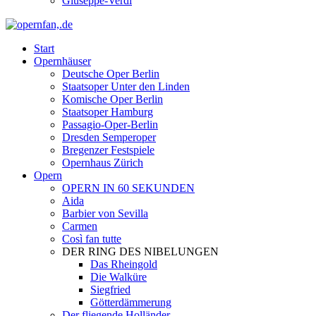
Giuseppe-Verdi
Start
Opernhäuser
Deutsche Oper Berlin
Staatsoper Unter den Linden
Komische Oper Berlin
Staatsoper Hamburg
Passagio-Oper-Berlin
Dresden Semperoper
Bregenzer Festspiele
Opernhaus Zürich
Opern
OPERN IN 60 SEKUNDEN
Aida
Barbier von Sevilla
Carmen
Così fan tutte
DER RING DES NIBELUNGEN
Das Rheingold
Die Walküre
Siegfried
Götterdämmerung
Der fliegende Holländer