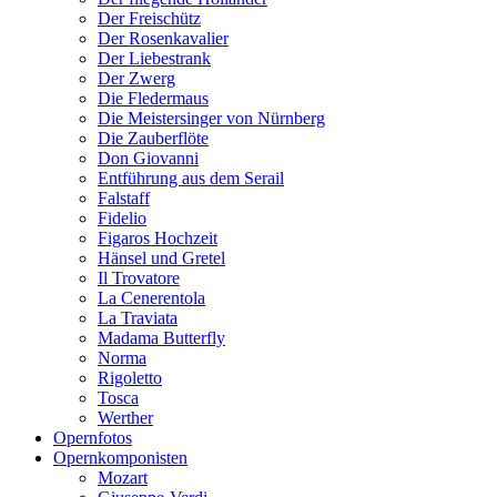
Der Freischütz
Der Rosenkavalier
Der Liebestrank
Der Zwerg
Die Fledermaus
Die Meistersinger von Nürnberg
Die Zauberflöte
Don Giovanni
Entführung aus dem Serail
Falstaff
Fidelio
Figaros Hochzeit
Hänsel und Gretel
Il Trovatore
La Cenerentola
La Traviata
Madama Butterfly
Norma
Rigoletto
Tosca
Werther
Opernfotos
Opernkomponisten
Mozart