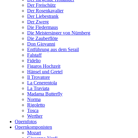
Der Freischütz
Der Rosenkavalier
Der Liebestrank
Der Zwerg
Die Fledermaus
Die Meistersinger von Nürnberg
Die Zauberflöte
Don Giovanni
Entführung aus dem Serail
Falstaff
Fidelio
Figaros Hochzeit
Hänsel und Gretel
Il Trovatore
La Cenerentola
La Traviata
Madama Butterfly
Norma
Rigoletto
Tosca
Werther
Opernfotos
Opernkomponisten
Mozart