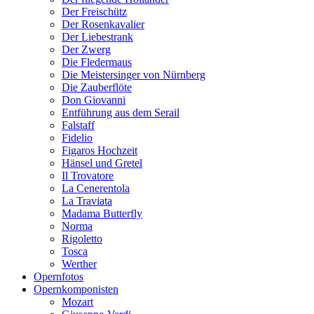
Der Freischütz
Der Rosenkavalier
Der Liebestrank
Der Zwerg
Die Fledermaus
Die Meistersinger von Nürnberg
Die Zauberflöte
Don Giovanni
Entführung aus dem Serail
Falstaff
Fidelio
Figaros Hochzeit
Hänsel und Gretel
Il Trovatore
La Cenerentola
La Traviata
Madama Butterfly
Norma
Rigoletto
Tosca
Werther
Opernfotos
Opernkomponisten
Mozart