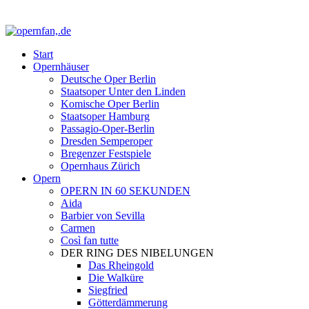
Start
Opernhäuser
Deutsche Oper Berlin
Staatsoper Unter den Linden
Komische Oper Berlin
Staatsoper Hamburg
Passagio-Oper-Berlin
Dresden Semperoper
Bregenzer Festspiele
Opernhaus Zürich
Opern
OPERN IN 60 SEKUNDEN
Aida
Barbier von Sevilla
Carmen
Così fan tutte
DER RING DES NIBELUNGEN
Das Rheingold
Die Walküre
Siegfried
Götterdämmerung