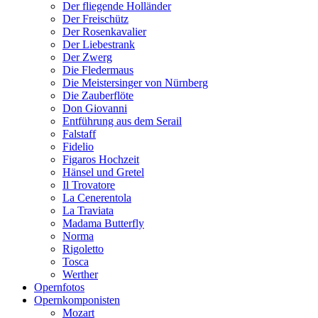
Der fliegende Holländer
Der Freischütz
Der Rosenkavalier
Der Liebestrank
Der Zwerg
Die Fledermaus
Die Meistersinger von Nürnberg
Die Zauberflöte
Don Giovanni
Entführung aus dem Serail
Falstaff
Fidelio
Figaros Hochzeit
Hänsel und Gretel
Il Trovatore
La Cenerentola
La Traviata
Madama Butterfly
Norma
Rigoletto
Tosca
Werther
Opernfotos
Opernkomponisten
Mozart