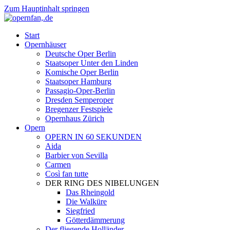
Zum Hauptinhalt springen
Start
Opernhäuser
Deutsche Oper Berlin
Staatsoper Unter den Linden
Komische Oper Berlin
Staatsoper Hamburg
Passagio-Oper-Berlin
Dresden Semperoper
Bregenzer Festspiele
Opernhaus Zürich
Opern
OPERN IN 60 SEKUNDEN
Aida
Barbier von Sevilla
Carmen
Così fan tutte
DER RING DES NIBELUNGEN
Das Rheingold
Die Walküre
Siegfried
Götterdämmerung
Der fliegende Holländer