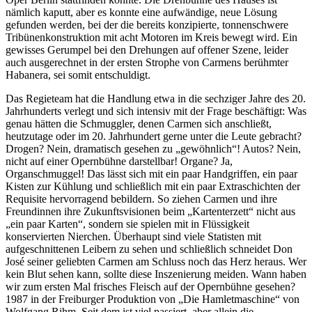
nämlich kaputt, aber es konnte eine aufwändige, neue Lösung
gefunden werden, bei der die bereits konzipierte, tonnenschwere
Tribünenkonstruktion mit acht Motoren im Kreis bewegt wird. Ein
gewisses Gerumpel bei den Drehungen auf offener Szene, leider
auch ausgerechnet in der ersten Strophe von Carmens berühmter
Habanera, sei somit entschuldigt.
Das Regieteam hat die Handlung etwa in die sechziger Jahre des 20.
Jahrhunderts verlegt und sich intensiv mit der Frage beschäftigt: Was
genau hätten die Schmuggler, denen Carmen sich anschließt,
heutzutage oder im 20. Jahrhundert gerne unter die Leute gebracht?
Drogen? Nein, dramatisch gesehen zu „gewöhnlich“! Autos? Nein,
nicht auf einer Opernbühne darstellbar! Organe? Ja,
Organschmuggel! Das lässt sich mit ein paar Handgriffen, ein paar
Kisten zur Kühlung und schließlich mit ein paar Extraschichten der
Requisite hervorragend bebildern. So ziehen Carmen und ihre
Freundinnen ihre Zukunftsvisionen beim „Kartenterzett“ nicht aus
„ein paar Karten“, sondern sie spielen mit in Flüssigkeit
konservierten Nierchen. Überhaupt sind viele Statisten mit
aufgeschnittenen Leibern zu sehen und schließlich schneidet Don
José seiner geliebten Carmen am Schluss noch das Herz heraus. Wer
kein Blut sehen kann, sollte diese Inszenierung meiden. Wann haben
wir zum ersten Mal frisches Fleisch auf der Opernbühne gesehen?
1987 in der Freiburger Produktion von „Die Hamletmaschine“ von
Wolfgang Rihm. Seit dem ist viel passiert, aber allein die