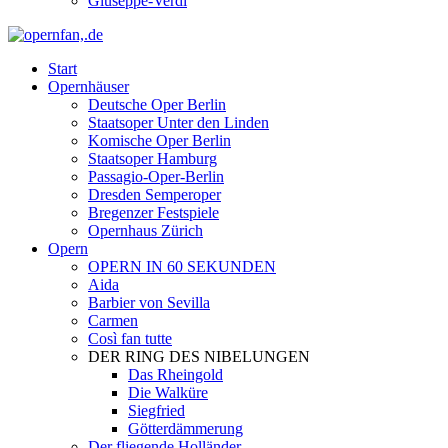
Giuseppe-Verdi
Start
Opernhäuser
Deutsche Oper Berlin
Staatsoper Unter den Linden
Komische Oper Berlin
Staatsoper Hamburg
Passagio-Oper-Berlin
Dresden Semperoper
Bregenzer Festspiele
Opernhaus Zürich
Opern
OPERN IN 60 SEKUNDEN
Aida
Barbier von Sevilla
Carmen
Così fan tutte
DER RING DES NIBELUNGEN
Das Rheingold
Die Walküre
Siegfried
Götterdämmerung
Der fliegende Holländer