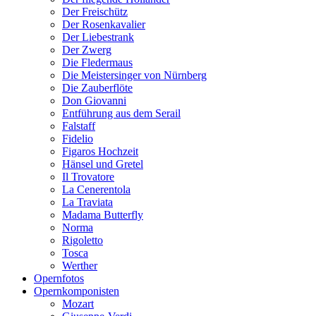
Der Freischütz
Der Rosenkavalier
Der Liebestrank
Der Zwerg
Die Fledermaus
Die Meistersinger von Nürnberg
Die Zauberflöte
Don Giovanni
Entführung aus dem Serail
Falstaff
Fidelio
Figaros Hochzeit
Hänsel und Gretel
Il Trovatore
La Cenerentola
La Traviata
Madama Butterfly
Norma
Rigoletto
Tosca
Werther
Opernfotos
Opernkomponisten
Mozart