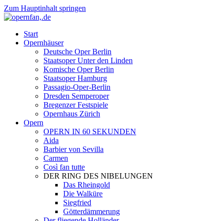
Zum Hauptinhalt springen
Start
Opernhäuser
Deutsche Oper Berlin
Staatsoper Unter den Linden
Komische Oper Berlin
Staatsoper Hamburg
Passagio-Oper-Berlin
Dresden Semperoper
Bregenzer Festspiele
Opernhaus Zürich
Opern
OPERN IN 60 SEKUNDEN
Aida
Barbier von Sevilla
Carmen
Così fan tutte
DER RING DES NIBELUNGEN
Das Rheingold
Die Walküre
Siegfried
Götterdämmerung
Der fliegende Holländer