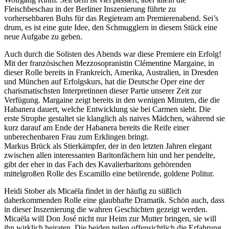
Fleischbeschau in der Berliner Inszenierung führte zu
vorhersehbaren Buhs für das Regieteam am Premierenabend. Sei’s
drum, es ist eine gute Idee, den Schmugglern in diesem Stück eine
neue Aufgabe zu geben.
Auch durch die Solisten des Abends war diese Premiere ein Erfolg!
Mit der französischen Mezzosopranistin Clémentine Margaine, in
dieser Rolle bereits in Frankreich, Amerika, Australien, in Dresden
und München auf Erfolgskurs, hat die Deutsche Oper eine der
charismatischsten Interpretinnen dieser Partie unserer Zeit zur
Verfügung. Margaine zeigt bereits in den wenigen Minuten, die die
Habanera dauert, welche Entwicklung sie bei Carmen sieht. Die
erste Strophe gestaltet sie klanglich als naives Mädchen, während sie
kurz darauf am Ende der Habanera bereits die Reife einer
unberechenbaren Frau zum Erklingen bringt.
Markus Brück als Stierkämpfer, der in den letzten Jahren elegant
zwischen allen interessanten Baritonfächern hin und her pendelte,
gibt der eher in das Fach des Kavalierbaritons gehörenden
mittelgroßen Rolle des Escamillo eine betörende, goldene Politur.
Heidi Stober als Micaëla findet in der häufig zu süßlich
daherkommenden Rolle eine glaubhafte Dramatik. Schön auch, dass
in dieser Inszenierung die wahren Geschichten gezeigt werden.
Micaëla will Don José nicht nur Heim zur Mutter bringen, sie will
ihn wirklich heiraten. Die beiden teilen offensichtlich die Erfahrung