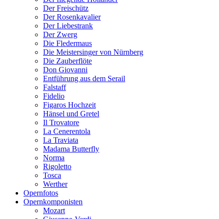
Der Freischütz
Der Rosenkavalier
Der Liebestrank
Der Zwerg
Die Fledermaus
Die Meistersinger von Nürnberg
Die Zauberflöte
Don Giovanni
Entführung aus dem Serail
Falstaff
Fidelio
Figaros Hochzeit
Hänsel und Gretel
Il Trovatore
La Cenerentola
La Traviata
Madama Butterfly
Norma
Rigoletto
Tosca
Werther
Opernfotos
Opernkomponisten
Mozart