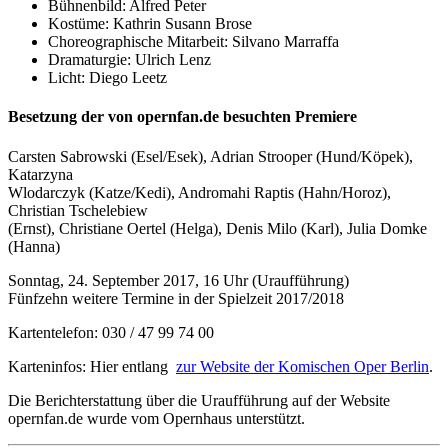
Bühnenbild: Alfred Peter
Kostüme: Kathrin Susann Brose
Choreographische Mitarbeit: Silvano Marraffa
Dramaturgie: Ulrich Lenz
Licht: Diego Leetz
Besetzung der von opernfan.de besuchten Premiere
Carsten Sabrowski (Esel/Esek), Adrian Strooper (Hund/Köpek),
Katarzyna
Wlodarczyk (Katze/Kedi), Andromahi Raptis (Hahn/Horoz),
Christian Tschelebiew
(Ernst), Christiane Oertel (Helga), Denis Milo (Karl), Julia Domke
(Hanna)
Sonntag, 24. September 2017, 16 Uhr (Uraufführung)
Fünfzehn weitere Termine in der Spielzeit 2017/2018
Kartentelefon: 030 / 47 99 74 00
Karteninfos: Hier entlang
zur Website der Komischen Oper Berlin
.
Die Berichterstattung über die Uraufführung auf der Website
opernfan.de wurde vom Opernhaus unterstützt.