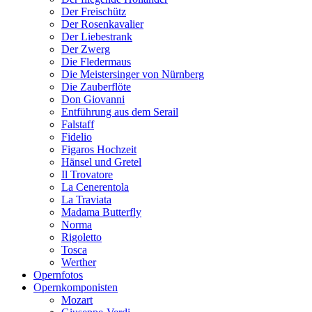
Der Freischütz
Der Rosenkavalier
Der Liebestrank
Der Zwerg
Die Fledermaus
Die Meistersinger von Nürnberg
Die Zauberflöte
Don Giovanni
Entführung aus dem Serail
Falstaff
Fidelio
Figaros Hochzeit
Hänsel und Gretel
Il Trovatore
La Cenerentola
La Traviata
Madama Butterfly
Norma
Rigoletto
Tosca
Werther
Opernfotos
Opernkomponisten
Mozart