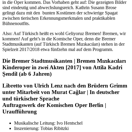
in die Oper kommen. Das Vorhaben geht auf: Die gezeigten Bilder
sind eindeutig und abwechslungsreich. Kathrin Susann Brose
gelingt dazu mit den bunten Kostümen der schwierige Spagat
zwischen tierischen Erkennungsmerkmalen und praktikablen
Bühnenoutfits.
Also: Auf Türkisch heißt es wohl Geliyoruz Bremen! Bremen, wir
kommen! Auf geht’s in die Komische Oper, denn die Bremer
Stadtmusikanten (auf Türkisch Bremen Mızıkacıları) stehen in der
Spielzeit 2017/2018 etwa fünfzehn mal auf dem Programm.
Die Bremer Stadtmusikanten | Bremen Mızıkacıları
Kinderoper in zwei Akten [2017] von Attila Kadri
Şendil (ab 6 Jahren)
Libretto von Ulrich Lenz nach den Brüdern Grimm
unter Mitarbeit von Murat Cağlar | In deutscher
und türkischer Sprache
Auftragswerk der Komischen Oper Berlin |
Uraufführung
Musikalische Leitung: Ivo Hentschel
Inszenierung: Tobias Ribitzki