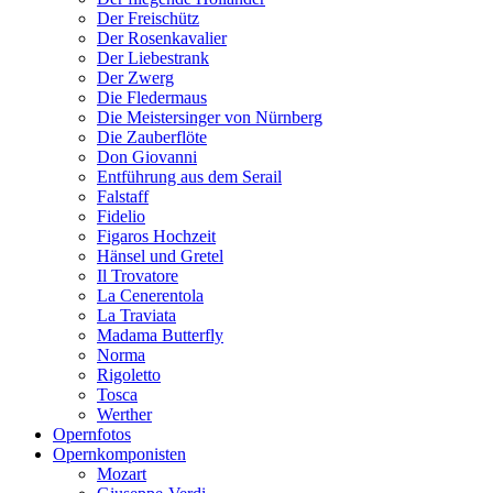
Der Freischütz
Der Rosenkavalier
Der Liebestrank
Der Zwerg
Die Fledermaus
Die Meistersinger von Nürnberg
Die Zauberflöte
Don Giovanni
Entführung aus dem Serail
Falstaff
Fidelio
Figaros Hochzeit
Hänsel und Gretel
Il Trovatore
La Cenerentola
La Traviata
Madama Butterfly
Norma
Rigoletto
Tosca
Werther
Opernfotos
Opernkomponisten
Mozart