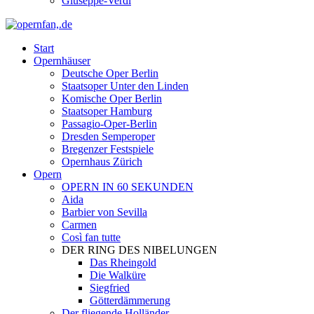
Giuseppe-Verdi
Start
Opernhäuser
Deutsche Oper Berlin
Staatsoper Unter den Linden
Komische Oper Berlin
Staatsoper Hamburg
Passagio-Oper-Berlin
Dresden Semperoper
Bregenzer Festspiele
Opernhaus Zürich
Opern
OPERN IN 60 SEKUNDEN
Aida
Barbier von Sevilla
Carmen
Così fan tutte
DER RING DES NIBELUNGEN
Das Rheingold
Die Walküre
Siegfried
Götterdämmerung
Der fliegende Holländer