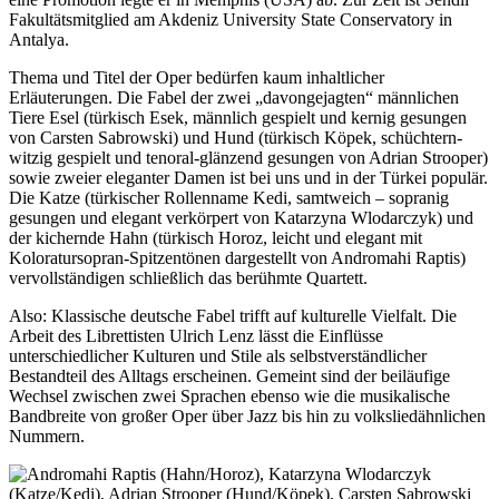
Fakultätsmitglied am Akdeniz University State Conservatory in
Antalya.
Thema und Titel der Oper bedürfen kaum inhaltlicher
Erläuterungen. Die Fabel der zwei „davongejagten“ männlichen
Tiere Esel (türkisch Esek, männlich gespielt und kernig gesungen
von Carsten Sabrowski) und Hund (türkisch Köpek, schüchtern-
witzig gespielt und tenoral-glänzend gesungen von Adrian Strooper)
sowie zweier eleganter Damen ist bei uns und in der Türkei populär.
Die Katze (türkischer Rollenname Kedi, samtweich – sopranig
gesungen und elegant verkörpert von Katarzyna Wlodarczyk) und
der kichernde Hahn (türkisch Horoz, leicht und elegant mit
Koloratursopran-Spitzentönen dargestellt von Andromahi Raptis)
vervollständigen schließlich das berühmte Quartett.
Also: Klassische deutsche Fabel trifft auf kulturelle Vielfalt. Die
Arbeit des Librettisten Ulrich Lenz lässt die Einflüsse
unterschiedlicher Kulturen und Stile als selbstverständlicher
Bestandteil des Alltags erscheinen. Gemeint sind der beiläufige
Wechsel zwischen zwei Sprachen ebenso wie die musikalische
Bandbreite von großer Oper über Jazz bis hin zu volksliedähnlichen
Nummern.