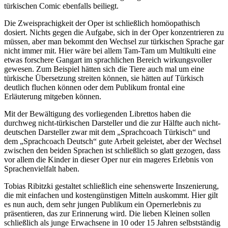
türkischen Comic ebenfalls beiliegt.
Die Zweisprachigkeit der Oper ist schließlich homöopathisch
dosiert. Nichts gegen die Aufgabe, sich in der Oper konzentrieren zu
müssen, aber man bekommt den Wechsel zur türkischen Sprache gar
nicht immer mit. Hier wäre bei allem Tam-Tam um Multikulti eine
etwas forschere Gangart im sprachlichen Bereich wirkungsvoller
gewesen. Zum Beispiel hätten sich die Tiere auch mal um eine
türkische Übersetzung streiten können, sie hätten auf Türkisch
deutlich fluchen können oder dem Publikum frontal eine
Erläuterung mitgeben können.
Mit der Bewältigung des vorliegenden Librettos haben die
durchweg nicht-türkischen Darsteller und die zur Hälfte auch nicht-
deutschen Darsteller zwar mit dem „Sprachcoach Türkisch“ und
dem „Sprachcoach Deutsch“ gute Arbeit geleistet, aber der Wechsel
zwischen den beiden Sprachen ist schließlich so glatt gezogen, dass
vor allem die Kinder in dieser Oper nur ein mageres Erlebnis von
Sprachenvielfalt haben.
Tobias Ribitzki gestaltet schließlich eine sehenswerte Inszenierung,
die mit einfachen und kostengünstigen Mitteln auskommt. Hier gilt
es nun auch, dem sehr jungen Publikum ein Opernerlebnis zu
präsentieren, das zur Erinnerung wird. Die lieben Kleinen sollen
schließlich als junge Erwachsene in 10 oder 15 Jahren selbstständig