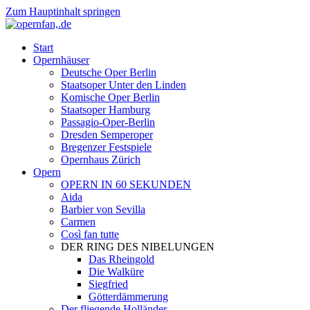
Zum Hauptinhalt springen
Start
Opernhäuser
Deutsche Oper Berlin
Staatsoper Unter den Linden
Komische Oper Berlin
Staatsoper Hamburg
Passagio-Oper-Berlin
Dresden Semperoper
Bregenzer Festspiele
Opernhaus Zürich
Opern
OPERN IN 60 SEKUNDEN
Aida
Barbier von Sevilla
Carmen
Così fan tutte
DER RING DES NIBELUNGEN
Das Rheingold
Die Walküre
Siegfried
Götterdämmerung
Der fliegende Holländer