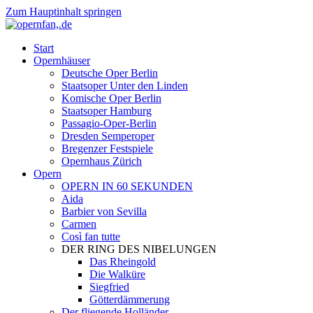
Zum Hauptinhalt springen
Start
Opernhäuser
Deutsche Oper Berlin
Staatsoper Unter den Linden
Komische Oper Berlin
Staatsoper Hamburg
Passagio-Oper-Berlin
Dresden Semperoper
Bregenzer Festspiele
Opernhaus Zürich
Opern
OPERN IN 60 SEKUNDEN
Aida
Barbier von Sevilla
Carmen
Così fan tutte
DER RING DES NIBELUNGEN
Das Rheingold
Die Walküre
Siegfried
Götterdämmerung
Der fliegende Holländer