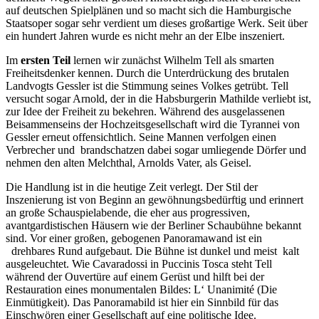
auf deutschen Spielplänen und so macht sich die Hamburgische
Staatsoper sogar sehr verdient um dieses großartige Werk. Seit über
ein hundert Jahren wurde es nicht mehr an der Elbe inszeniert.
Im
ersten Teil
lernen wir zunächst Wilhelm Tell als smarten
Freiheitsdenker kennen. Durch die Unterdrückung des brutalen
Landvogts Gessler ist die Stimmung seines Volkes getrübt. Tell
versucht sogar Arnold, der in die Habsburgerin Mathilde verliebt ist,
zur Idee der Freiheit zu bekehren. Während des ausgelassenen
Beisammenseins der Hochzeitsgesellschaft wird die Tyrannei von
Gessler erneut offensichtlich. Seine Mannen verfolgen einen
Verbrecher und brandschatzen dabei sogar umliegende Dörfer und
nehmen den alten Melchthal, Arnolds Vater, als Geisel.
Die Handlung ist in die heutige Zeit verlegt. Der Stil der
Inszenierung ist von Beginn an gewöhnungsbedürftig und erinnert
an große Schauspielabende, die eher aus progressiven,
avantgardistischen Häusern wie der Berliner Schaubühne bekannt
sind. Vor einer großen, gebogenen Panoramawand ist ein
drehbares Rund aufgebaut. Die Bühne ist dunkel und meist kalt
ausgeleuchtet. Wie Cavaradossi in Puccinis Tosca steht Tell
während der Ouvertüre auf einem Gerüst und hilft bei der
Restauration eines monumentalen Bildes: L‘ Unanimité (Die
Einmütigkeit). Das Panoramabild ist hier ein Sinnbild für das
Einschwören einer Gesellschaft auf eine politische Idee.