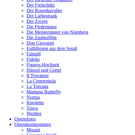
Der Freischütz
Der Rosenkavalier
Der Liebestrank
Der Zwerg
Die Fledermaus
Die Meistersinger von Nürnberg
Die Zauberflöte
Don Giovanni
Entführung aus dem Serail
Falstaff
Fidelio
Figaros Hochzeit
Hänsel und Gretel
Il Trovatore
La Cenerentola
La Traviata
Madama Butterfly
Norma
Rigoletto
Tosca
Werther
Opernfotos
Opernkomponisten
Mozart