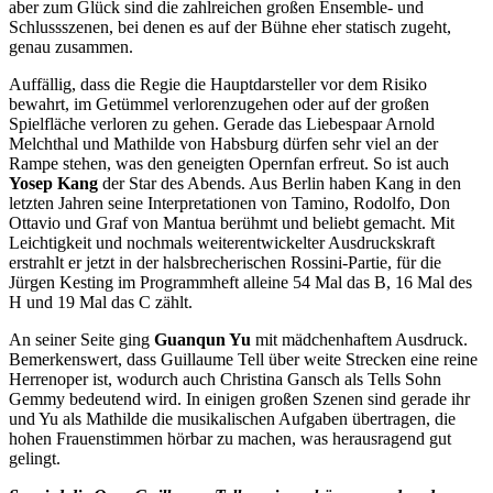
aber zum Glück sind die zahlreichen großen Ensemble- und
Schlussszenen, bei denen es auf der Bühne eher statisch zugeht,
genau zusammen.
Auffällig, dass die Regie die Hauptdarsteller vor dem Risiko
bewahrt, im Getümmel verlorenzugehen oder auf der großen
Spielfläche verloren zu gehen. Gerade das Liebespaar Arnold
Melchthal und Mathilde von Habsburg dürfen sehr viel an der
Rampe stehen, was den geneigten Opernfan erfreut. So ist auch
Yosep Kang
der Star des Abends. Aus Berlin haben Kang in den
letzten Jahren seine Interpretationen von Tamino, Rodolfo, Don
Ottavio und Graf von Mantua berühmt und beliebt gemacht. Mit
Leichtigkeit und nochmals weiterentwickelter Ausdruckskraft
erstrahlt er jetzt in der halsbrecherischen Rossini-Partie, für die
Jürgen Kesting im Programmheft alleine 54 Mal das B, 16 Mal des
H und 19 Mal das C zählt.
An seiner Seite ging
Guanqun Yu
mit mädchenhaftem Ausdruck.
Bemerkenswert, dass Guillaume Tell über weite Strecken eine reine
Herrenoper ist, wodurch auch Christina Gansch als Tells Sohn
Gemmy bedeutend wird. In einigen großen Szenen sind gerade ihr
und Yu als Mathilde die musikalischen Aufgaben übertragen, die
hohen Frauenstimmen hörbar zu machen, was herausragend gut
gelingt.