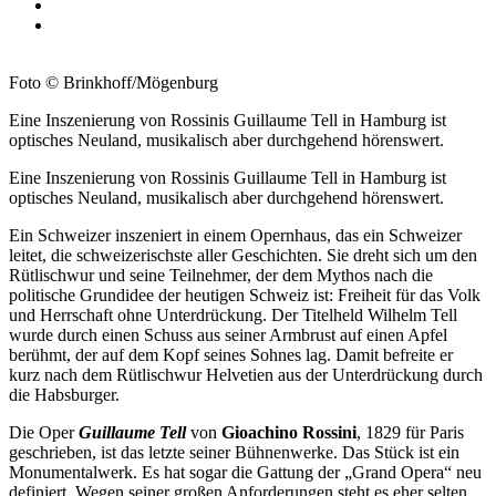
Foto © Brinkhoff/Mögenburg
Eine Inszenierung von Rossinis Guillaume Tell in Hamburg ist
optisches Neuland, musikalisch aber durchgehend hörenswert.
Eine Inszenierung von Rossinis Guillaume Tell in Hamburg ist
optisches Neuland, musikalisch aber durchgehend hörenswert.
Ein Schweizer inszeniert in einem Opernhaus, das ein Schweizer
leitet, die schweizerischste aller Geschichten. Sie dreht sich um den
Rütlischwur und seine Teilnehmer, der dem Mythos nach die
politische Grundidee der heutigen Schweiz ist: Freiheit für das Volk
und Herrschaft ohne Unterdrückung. Der Titelheld Wilhelm Tell
wurde durch einen Schuss aus seiner Armbrust auf einen Apfel
berühmt, der auf dem Kopf seines Sohnes lag. Damit befreite er
kurz nach dem Rütlischwur Helvetien aus der Unterdrückung durch
die Habsburger.
Die Oper
Guillaume Tell
von
Gioachino Rossini
, 1829 für Paris
geschrieben, ist das letzte seiner Bühnenwerke. Das Stück ist ein
Monumentalwerk. Es hat sogar die Gattung der „Grand Opera“ neu
definiert. Wegen seiner großen Anforderungen steht es eher selten