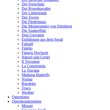
Der Freischütz
Der Rosenkavalier
Der Liebestrank
Der Zwerg
Die Fledermaus
Die Meistersinger von Nürnberg
Die Zauberflöte
Don Giovanni
Entführung aus dem Serail
Falstaff
Fidelio
Figaros Hochzeit
Hänsel und Gretel
Il Trovatore
La Cenerentola
La Traviata
Madama Butterfly
Norma
Rigoletto
Tosca
Werther
Opernfotos
Opernkomponisten
Mozart