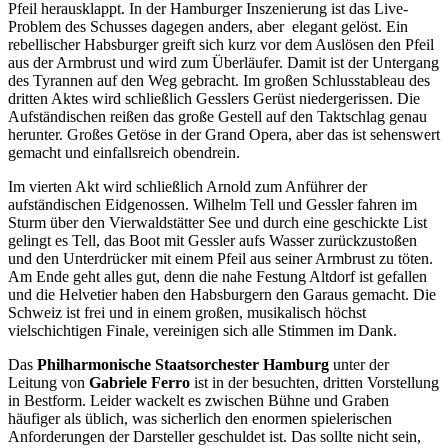
Pfeil herausklappt. In der Hamburger Inszenierung ist das Live-
Problem des Schusses dagegen anders, aber elegant gelöst. Ein
rebellischer Habsburger greift sich kurz vor dem Auslösen den Pfeil
aus der Armbrust und wird zum Überläufer. Damit ist der Untergang
des Tyrannen auf den Weg gebracht. Im großen Schlusstableau des
dritten Aktes wird schließlich Gesslers Gerüst niedergerissen. Die
Aufständischen reißen das große Gestell auf den Taktschlag genau
herunter. Großes Getöse in der Grand Opera, aber das ist sehenswert
gemacht und einfallsreich obendrein.
Im vierten Akt wird schließlich Arnold zum Anführer der
aufständischen Eidgenossen. Wilhelm Tell und Gessler fahren im
Sturm über den Vierwaldstätter See und durch eine geschickte List
gelingt es Tell, das Boot mit Gessler aufs Wasser zurückzustoßen
und den Unterdrücker mit einem Pfeil aus seiner Armbrust zu töten.
Am Ende geht alles gut, denn die nahe Festung Altdorf ist gefallen
und die Helvetier haben den Habsburgern den Garaus gemacht. Die
Schweiz ist frei und in einem großen, musikalisch höchst
vielschichtigen Finale, vereinigen sich alle Stimmen im Dank.
Das
Philharmonische Staatsorchester Hamburg
unter der
Leitung von
Gabriele Ferro
ist in der besuchten, dritten Vorstellung
in Bestform. Leider wackelt es zwischen Bühne und Graben
häufiger als üblich, was sicherlich den enormen spielerischen
Anforderungen der Darsteller geschuldet ist. Das sollte nicht sein,