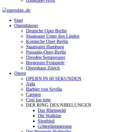
Giuseppe-Verdi
Start
Opernhäuser
Deutsche Oper Berlin
Staatsoper Unter den Linden
Komische Oper Berlin
Staatsoper Hamburg
Passagio-Oper-Berlin
Dresden Semperoper
Bregenzer Festspiele
Opernhaus Zürich
Opern
OPERN IN 60 SEKUNDEN
Aida
Barbier von Sevilla
Carmen
Così fan tutte
DER RING DES NIBELUNGEN
Das Rheingold
Die Walküre
Siegfried
Götterdämmerung
Der fliegende Holländer